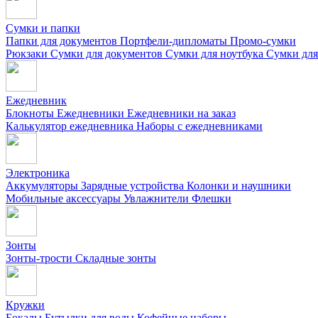
Сумки и папки
Папки для документов
Портфели-дипломаты
Промо-сумки
Рюкзаки
Сумки для документов
Сумки для ноутбука
Сумки для
Ежедневник
Блокноты
Ежедневники
Ежедневники на заказ
Калькулятор ежедневника
Наборы с ежедневниками
Электроника
Аккумуляторы
Зарядные устройства
Колонки и наушники
Мобильные аксессуары
Увлажнители
Флешки
Зонты
Зонты-трости
Складные зонты
Кружки
Бокалы
Бутылки для воды
Кофейные наборы