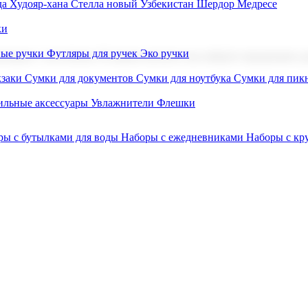
а Худояр-хана
Стелла новый Узбекистан
Шердор Медресе
ки
вые ручки
Футляры для ручек
Эко ручки
ниров с логотипом. В нашем каталоге вы найдете продукцию для
заки
Сумки для документов
Сумки для ноутбука
Сумки для пик
льные аксессуары
Увлажнители
Флешки
ры с бутылками для воды
Наборы с ежедневниками
Наборы с к