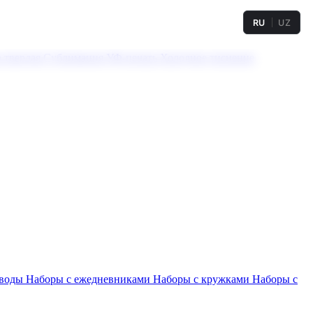
RU
UZ
а твердая
Сублимация
УФ-печать
Холодное тиснение
 воды
Наборы с ежедневниками
Наборы с кружками
Наборы с