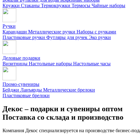
Кружки
Стаканы
Термокружки
Термосы
Чайные наборы
Ручки
Карандаши
Металлические ручки
Наборы с ручками
Пластиковые ручки
Футляры для ручек
Эко ручки
Деловые подарки
Визитницы
Настольные наборы
Настольные часы
Промо-сувениры
Бейджи
Ланъярды
Металлические брелоки
Пластиковые брелоки
Декос – подарки и сувениры оптом
Поставка со склада и производство
Компания Декос специализируется на производстве бизнес-под