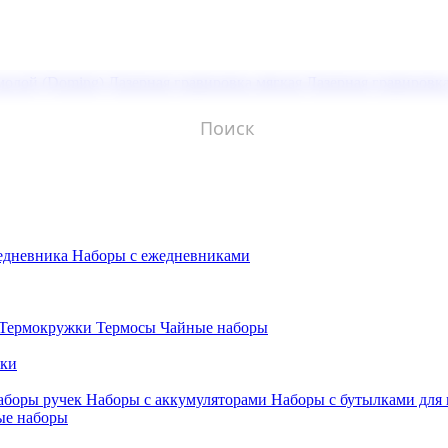
молой (Doming)
Лазерная гравировка мягкая
Лазерная гравировк
едневника
Наборы с ежедневниками
Термокружки
Термосы
Чайные наборы
бки
аборы ручек
Наборы с аккумуляторами
Наборы с бутылками для
ые наборы