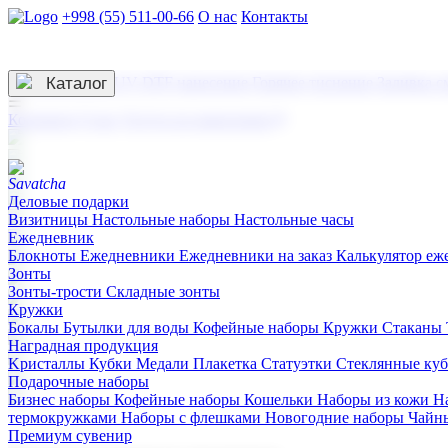
+998 (55) 511-00-66
О нас
Контакты
Услуги по нанесению
3D гравировка
Каталог
UV DTF нанесение
Горячее тиснение
Заливка с
☰
Контакты
О нас
Услуги по нанесению
Деловые подарки
Визитницы
Настольные наборы
Настольные часы
Ежедневник
Блокноты
Ежедневники
Ежедневники на заказ
Калькулятор еж
Зонты
Зонты-трости
Складные зонты
Кружки
Бокалы
Бутылки для воды
Кофейные наборы
Кружки
Стаканы
Наградная продукция
Kристаллы
Кубки
Медали
Плакетка
Статуэтки
Стеклянные ку
Подарочные наборы
Бизнес наборы
Кофейные наборы
Кошельки
Наборы из кожи
Н
термокружками
Наборы с флешками
Новогодние наборы
Чайн
Премиум сувенир