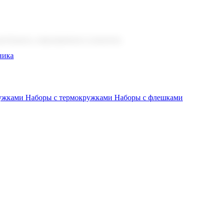
 бизнеса, мероприятия и клиентов.
ника
ружками
Наборы с термокружками
Наборы с флешками