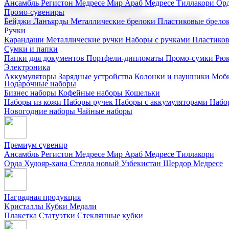
Ансамбль Регистон
Медресе Мир Араб
Медресе Тиллакори
Орд
Корпоративные подарки
Промо-сувениры
Поставка со склада и производство
Бейджи
Ланъярды
Металлические брелоки
Пластиковые брело
Ручки
Карандаши
Металлические ручки
Наборы с ручками
Пластико
Мы предлагаем широкий выбор корпоративных подарков и суве
Сумки и папки
Папки для документов
Портфели-дипломаты
Промо-сумки
Рюк
Электроника
Аккумуляторы
Зарядные устройства
Колонки и наушники
Моби
Подарочные наборы
Бизнес наборы
Кофейные наборы
Кошельки
Наборы из кожи
Наборы ручек
Наборы с аккумуляторами
Набо
Новогодние наборы
Чайные наборы
Премиум сувенир
Ансамбль Регистон
Медресе Мир Араб
Медресе Тиллакори
Орда Худояр-хана
Стелла новый Узбекистан
Шердор Медресе
Наградная продукция
Kристаллы
Кубки
Медали
Плакетка
Статуэтки
Стеклянные кубки