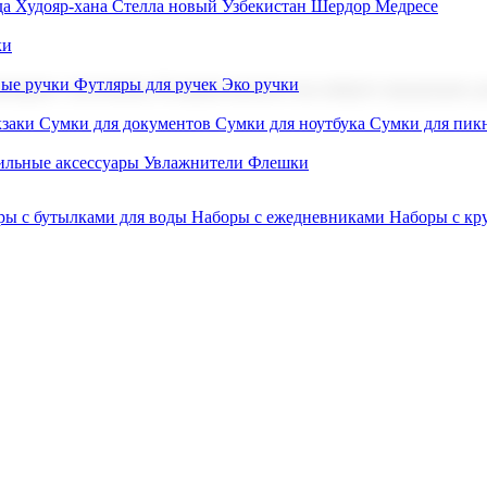
а Худояр-хана
Стелла новый Узбекистан
Шердор Медресе
ки
вые ручки
Футляры для ручек
Эко ручки
ниров с логотипом. В нашем каталоге вы найдете продукцию для
заки
Сумки для документов
Сумки для ноутбука
Сумки для пик
льные аксессуары
Увлажнители
Флешки
ры с бутылками для воды
Наборы с ежедневниками
Наборы с к