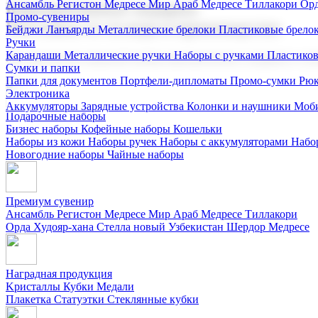
Ансамбль Регистон
Медресе Мир Араб
Медресе Тиллакори
Орд
Корпоративные подарки
Промо-сувениры
Поставка со склада и производство
Бейджи
Ланъярды
Металлические брелоки
Пластиковые брело
Ручки
Карандаши
Металлические ручки
Наборы с ручками
Пластико
Мы предлагаем широкий выбор корпоративных подарков и суве
Сумки и папки
Папки для документов
Портфели-дипломаты
Промо-сумки
Рюк
Электроника
Аккумуляторы
Зарядные устройства
Колонки и наушники
Моби
Подарочные наборы
Бизнес наборы
Кофейные наборы
Кошельки
Наборы из кожи
Наборы ручек
Наборы с аккумуляторами
Набо
Новогодние наборы
Чайные наборы
Премиум сувенир
Ансамбль Регистон
Медресе Мир Араб
Медресе Тиллакори
Орда Худояр-хана
Стелла новый Узбекистан
Шердор Медресе
Наградная продукция
Kристаллы
Кубки
Медали
Плакетка
Статуэтки
Стеклянные кубки