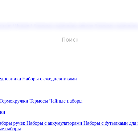
молой (Doming)
Лазерная гравировка мягкая
Лазерная гравировк
едневника
Наборы с ежедневниками
Термокружки
Термосы
Чайные наборы
бки
аборы ручек
Наборы с аккумуляторами
Наборы с бутылками для
ые наборы