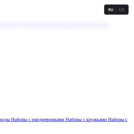
RU
UZ
а твердая
Сублимация
УФ-печать
Холодное тиснение
 воды
Наборы с ежедневниками
Наборы с кружками
Наборы с