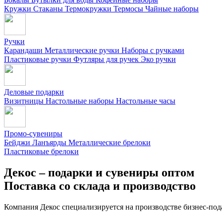
Кружки
Стаканы
Термокружки
Термосы
Чайные наборы
Ручки
Карандаши
Металлические ручки
Наборы с ручками
Пластиковые ручки
Футляры для ручек
Эко ручки
Деловые подарки
Визитницы
Настольные наборы
Настольные часы
Промо-сувениры
Бейджи
Ланъярды
Металлические брелоки
Пластиковые брелоки
Декос – подарки и сувениры оптом
Поставка со склада и производство
Компания Декос специализируется на производстве бизнес-под