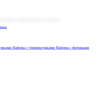
 бизнеса, мероприятия и клиентов.
ника
ружками
Наборы с термокружками
Наборы с флешками