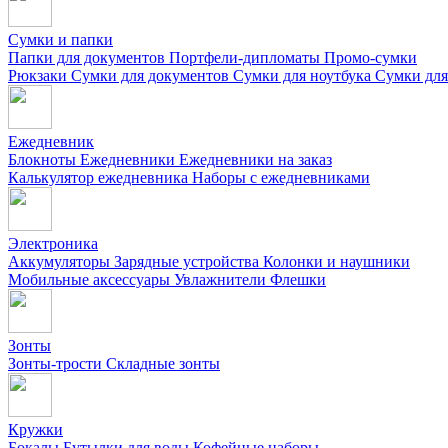
Сумки и папки
Папки для документов
Портфели-дипломаты
Промо-сумки
Рюкзаки
Сумки для документов
Сумки для ноутбука
Сумки для
Ежедневник
Блокноты
Ежедневники
Ежедневники на заказ
Калькулятор ежедневника
Наборы с ежедневниками
Электроника
Аккумуляторы
Зарядные устройства
Колонки и наушники
Мобильные аксессуары
Увлажнители
Флешки
Зонты
Зонты-трости
Складные зонты
Кружки
Бокалы
Бутылки для воды
Кофейные наборы