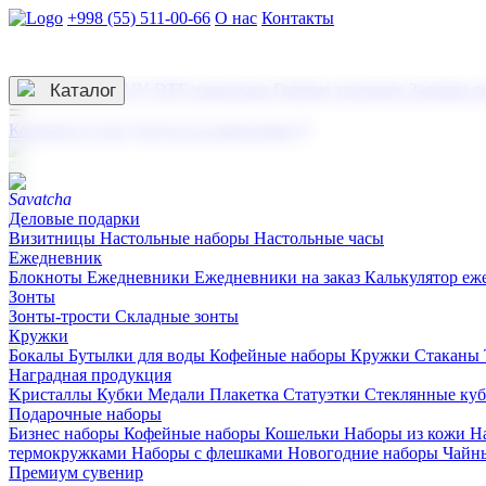
+998 (55) 511-00-66
О нас
Контакты
Услуги по нанесению
3D гравировка
Каталог
UV DTF нанесение
Горячее тиснение
Заливка с
☰
Контакты
О нас
Услуги по нанесению
Деловые подарки
Визитницы
Настольные наборы
Настольные часы
Ежедневник
Блокноты
Ежедневники
Ежедневники на заказ
Калькулятор еж
Зонты
Зонты-трости
Складные зонты
Кружки
Бокалы
Бутылки для воды
Кофейные наборы
Кружки
Стаканы
Наградная продукция
Kристаллы
Кубки
Медали
Плакетка
Статуэтки
Стеклянные ку
Подарочные наборы
Бизнес наборы
Кофейные наборы
Кошельки
Наборы из кожи
Н
термокружками
Наборы с флешками
Новогодние наборы
Чайн
Премиум сувенир