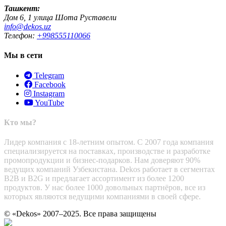
Ташкент:
Дом 6, 1 улица Шота Руставели
info@dekos.uz
Телефон:
+998555110066
Мы в сети
Telegram
Facebook
Instagram
YouTube
Кто мы?
Лидер компания с 18-летним опытом. С 2007 года компания
специализируется на поставках, производстве и разработке
промопродукции и бизнес-подарков. Нам доверяют 90%
ведущих компаний Узбекистана. Dekos работает в сегментах
B2B и B2G и предлагает ассортимент из более 1200
продуктов. У нас более 1000 довольных партнёров, все из
которых являются ведущими компаниями в своей сфере.
© «Dekos» 2007–2025. Все права защищены