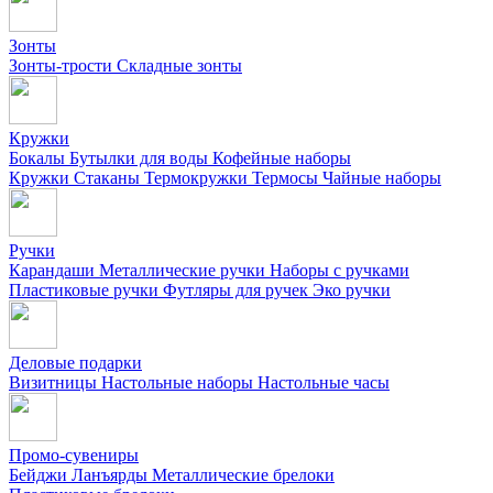
Зонты
Зонты-трости
Складные зонты
Кружки
Бокалы
Бутылки для воды
Кофейные наборы
Кружки
Стаканы
Термокружки
Термосы
Чайные наборы
Ручки
Карандаши
Металлические ручки
Наборы с ручками
Пластиковые ручки
Футляры для ручек
Эко ручки
Деловые подарки
Визитницы
Настольные наборы
Настольные часы
Промо-сувениры
Бейджи
Ланъярды
Металлические брелоки