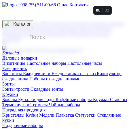
+998 (55) 511-00-66
О нас
Контакты
RU
UZ
Услуги по нанесению
3D гравировка
Каталог
UV DTF нанесение
Горячее тиснение
Заливка
смолой (Doming)
Лазерная гравировка мягкая
Лазерная
гравировка твердая
Сублимация
УФ-печать
Холодное
тиснение
☰
Контакты
О нас
Услуги по нанесению
Деловые подарки
Визитницы
Настольные наборы
Настольные часы
Ежедневник
Блокноты
Ежедневники
Ежедневники на заказ
Калькулятор
ежедневника
Наборы с ежедневниками
Зонты
Зонты-трости
Складные зонты
Кружки
Бокалы
Бутылки для воды
Кофейные наборы
Кружки
Стаканы
Термокружки
Термосы
Чайные наборы
Наградная продукция
Kристаллы
Кубки
Медали
Плакетка
Статуэтки
Стеклянные
кубки
Подарочные наборы