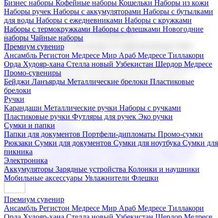
Бизнес наборы
Кофейные наборы
Кошельки
Наборы из кожи
Наборы ручек
Наборы с аккумуляторами
Наборы с бутылками
для воды
Наборы с ежедневниками
Наборы с кружками
Наборы с термокружками
Наборы с флешками
Новогодние
Корпоративные подарки
наборы
Чайные наборы
Поставка со склада и производство
Премиум сувенир
Ансамбль Регистон
Медресе Мир Араб
Медресе Тиллакори
Орда Худояр-хана
Стелла новый Узбекистан
Шердор Медресе
Мы предлагаем широкий выбор корпоративных подарков и
Промо-сувениры
сувениров с логотипом. В нашем каталоге вы найдете
Бейджи
Ланъярды
Металлические брелоки
Пластиковые
продукцию для бизнеса, мероприятия и клиентов.
брелоки
Ручки
Карандаши
Металлические ручки
Наборы с ручками
Пластиковые ручки
Футляры для ручек
Эко ручки
Подарочные наборы
Сумки и папки
Бизнес наборы
Кофейные наборы
Кошельки
Папки для документов
Портфели-дипломаты
Промо-сумки
Наборы из кожи
Наборы ручек
Наборы с аккумуляторами
Рюкзаки
Сумки для документов
Сумки для ноутбука
Сумки для
Наборы с бутылками для воды
Наборы с ежедневниками
пикника
Наборы с кружками
Наборы с термокружками
Наборы с
Электроника
флешками
Новогодние наборы
Чайные наборы
Аккумуляторы
Зарядные устройства
Колонки и наушники
Мобильные аксессуары
Увлажнители
Флешки
Премиум сувенир
Ансамбль Регистон
Медресе Мир Араб
Медресе Тиллакори
Орда Худояр-хана
Стелла новый Узбекистан
Шердор Медресе