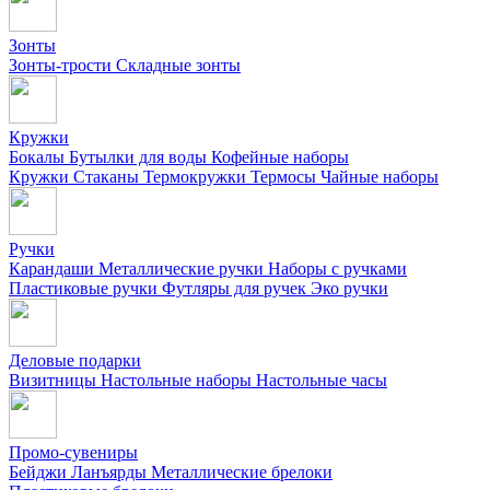
Зонты
Зонты-трости
Складные зонты
Кружки
Бокалы
Бутылки для воды
Кофейные наборы
Кружки
Стаканы
Термокружки
Термосы
Чайные наборы
Ручки
Карандаши
Металлические ручки
Наборы с ручками
Пластиковые ручки
Футляры для ручек
Эко ручки
Деловые подарки
Визитницы
Настольные наборы
Настольные часы
Промо-сувениры
Бейджи
Ланъярды
Металлические брелоки