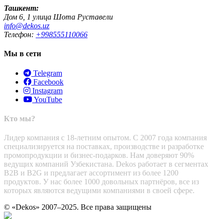
Ташкент:
Дом 6, 1 улица Шота Руставели
info@dekos.uz
Телефон:
+998555110066
Мы в сети
Telegram
Facebook
Instagram
YouTube
Кто мы?
Лидер компания с 18-летним опытом. С 2007 года компания
специализируется на поставках, производстве и разработке
промопродукции и бизнес-подарков. Нам доверяют 90%
ведущих компаний Узбекистана. Dekos работает в сегментах
B2B и B2G и предлагает ассортимент из более 1200
продуктов. У нас более 1000 довольных партнёров, все из
которых являются ведущими компаниями в своей сфере.
© «Dekos» 2007–2025. Все права защищены