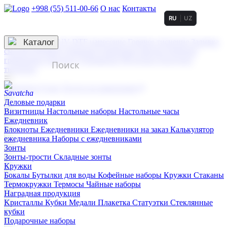
+998 (55) 511-00-66
О нас
Контакты
RU
UZ
Услуги по нанесению
3D гравировка
Каталог
UV DTF нанесение
Горячее тиснение
Заливка
смолой (Doming)
Лазерная гравировка мягкая
Лазерная
гравировка твердая
Сублимация
УФ-печать
Холодное
тиснение
☰
Контакты
О нас
Услуги по нанесению
Деловые подарки
Визитницы
Настольные наборы
Настольные часы
Ежедневник
Блокноты
Ежедневники
Ежедневники на заказ
Калькулятор
ежедневника
Наборы с ежедневниками
Зонты
Зонты-трости
Складные зонты
Кружки
Бокалы
Бутылки для воды
Кофейные наборы
Кружки
Стаканы
Термокружки
Термосы
Чайные наборы
Наградная продукция
Kристаллы
Кубки
Медали
Плакетка
Статуэтки
Стеклянные
кубки
Подарочные наборы