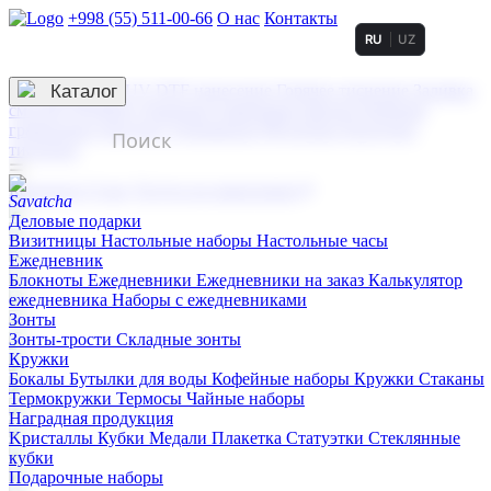
+998 (55) 511-00-66
О нас
Контакты
RU
UZ
Услуги по нанесению
3D гравировка
Каталог
UV DTF нанесение
Горячее тиснение
Заливка
смолой (Doming)
Лазерная гравировка мягкая
Лазерная
гравировка твердая
Сублимация
УФ-печать
Холодное
тиснение
☰
Контакты
О нас
Услуги по нанесению
Деловые подарки
Визитницы
Настольные наборы
Настольные часы
Ежедневник
Блокноты
Ежедневники
Ежедневники на заказ
Калькулятор
ежедневника
Наборы с ежедневниками
Зонты
Зонты-трости
Складные зонты
Кружки
Бокалы
Бутылки для воды
Кофейные наборы
Кружки
Стаканы
Термокружки
Термосы
Чайные наборы
Наградная продукция
Kристаллы
Кубки
Медали
Плакетка
Статуэтки
Стеклянные
кубки
Подарочные наборы