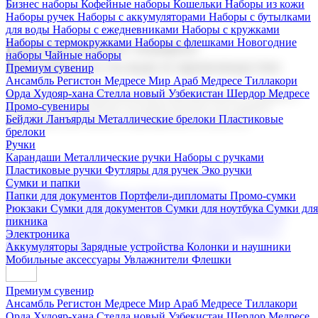
Бизнес наборы
Кофейные наборы
Кошельки
Наборы из кожи
Наборы ручек
Наборы с аккумуляторами
Наборы с бутылками
для воды
Наборы с ежедневниками
Наборы с кружками
Наборы с термокружками
Наборы с флешками
Новогодние
Корпоративные подарки
наборы
Чайные наборы
Поставка со склада и производство
Премиум сувенир
Ансамбль Регистон
Медресе Мир Араб
Медресе Тиллакори
Орда Худояр-хана
Стелла новый Узбекистан
Шердор Медресе
Мы предлагаем широкий выбор корпоративных подарков и
Промо-сувениры
сувениров с логотипом. В нашем каталоге вы найдете
Бейджи
Ланъярды
Металлические брелоки
Пластиковые
продукцию для бизнеса, мероприятия и клиентов.
брелоки
Ручки
Карандаши
Металлические ручки
Наборы с ручками
Пластиковые ручки
Футляры для ручек
Эко ручки
Подарочные наборы
Сумки и папки
Бизнес наборы
Кофейные наборы
Кошельки
Папки для документов
Портфели-дипломаты
Промо-сумки
Наборы из кожи
Наборы ручек
Наборы с аккумуляторами
Рюкзаки
Сумки для документов
Сумки для ноутбука
Сумки для
Наборы с бутылками для воды
Наборы с ежедневниками
пикника
Наборы с кружками
Наборы с термокружками
Наборы с
Электроника
флешками
Новогодние наборы
Чайные наборы
Аккумуляторы
Зарядные устройства
Колонки и наушники
Мобильные аксессуары
Увлажнители
Флешки
Премиум сувенир
Ансамбль Регистон
Медресе Мир Араб
Медресе Тиллакори
Орда Худояр-хана
Стелла новый Узбекистан
Шердор Медресе