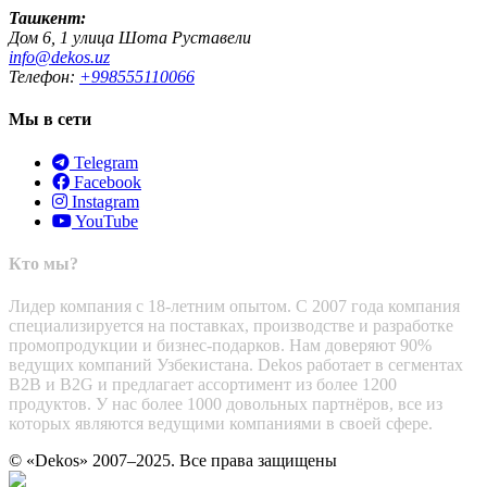
Ташкент:
Дом 6, 1 улица Шота Руставели
info@dekos.uz
Телефон:
+998555110066
Мы в сети
Telegram
Facebook
Instagram
YouTube
Кто мы?
Лидер компания с 18-летним опытом. С 2007 года компания
специализируется на поставках, производстве и разработке
промопродукции и бизнес-подарков. Нам доверяют 90%
ведущих компаний Узбекистана. Dekos работает в сегментах
B2B и B2G и предлагает ассортимент из более 1200
продуктов. У нас более 1000 довольных партнёров, все из
которых являются ведущими компаниями в своей сфере.
© «Dekos» 2007–2025. Все права защищены