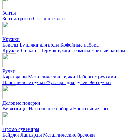
Зонты
Зонты-трости
Складные зонты
Кружки
Бокалы
Бутылки для воды
Кофейные наборы
Кружки
Стаканы
Термокружки
Термосы
Чайные наборы
Ручки
Карандаши
Металлические ручки
Наборы с ручками
Пластиковые ручки
Футляры для ручек
Эко ручки
Деловые подарки
Визитницы
Настольные наборы
Настольные часы
Промо-сувениры
Бейджи
Ланъярды
Металлические брелоки