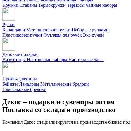
Кружки
Стаканы
Термокружки
Термосы
Чайные наборы
Ручки
Карандаши
Металлические ручки
Наборы с ручками
Пластиковые ручки
Футляры для ручек
Эко ручки
Деловые подарки
Визитницы
Настольные наборы
Настольные часы
Промо-сувениры
Бейджи
Ланъярды
Металлические брелоки
Пластиковые брелоки
Декос – подарки и сувениры оптом
Поставка со склада и производство
Компания Декос специализируется на производстве бизнес-под