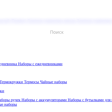
молой (Doming)
Лазерная гравировка мягкая
Лазерная гравировк
едневника
Наборы с ежедневниками
Термокружки
Термосы
Чайные наборы
бки
аборы ручек
Наборы с аккумуляторами
Наборы с бутылками для
ые наборы