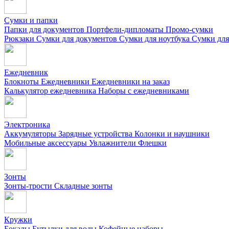
Сумки и папки
Папки для документов
Портфели-дипломаты
Промо-сумки
Рюкзаки
Сумки для документов
Сумки для ноутбука
Сумки для
Ежедневник
Блокноты
Ежедневники
Ежедневники на заказ
Калькулятор ежедневника
Наборы с ежедневниками
Электроника
Аккумуляторы
Зарядные устройства
Колонки и наушники
Мобильные аксессуары
Увлажнители
Флешки
Зонты
Зонты-трости
Складные зонты
Кружки
Бокалы
Бутылки для воды
Кофейные наборы