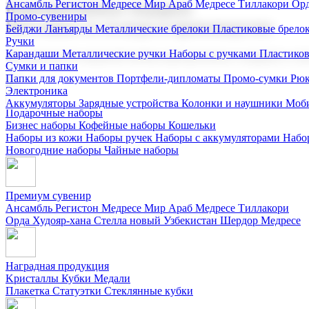
Ансамбль Регистон
Медресе Мир Араб
Медресе Тиллакори
Орд
Корпоративные подарки
Промо-сувениры
Поставка со склада и производство
Бейджи
Ланъярды
Металлические брелоки
Пластиковые брело
Ручки
Карандаши
Металлические ручки
Наборы с ручками
Пластико
Мы предлагаем широкий выбор корпоративных подарков и суве
Сумки и папки
Папки для документов
Портфели-дипломаты
Промо-сумки
Рюк
Электроника
Аккумуляторы
Зарядные устройства
Колонки и наушники
Моби
Подарочные наборы
Бизнес наборы
Кофейные наборы
Кошельки
Наборы из кожи
Наборы ручек
Наборы с аккумуляторами
Набо
Новогодние наборы
Чайные наборы
Премиум сувенир
Ансамбль Регистон
Медресе Мир Араб
Медресе Тиллакори
Орда Худояр-хана
Стелла новый Узбекистан
Шердор Медресе
Наградная продукция
Kристаллы
Кубки
Медали
Плакетка
Статуэтки
Стеклянные кубки