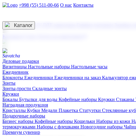
+998 (55) 511-00-66
О нас
Контакты
Услуги по нанесению
3D гравировка
Каталог
UV DTF нанесение
Горячее тиснение
Заливка с
☰
Контакты
О нас
Услуги по нанесению
Деловые подарки
Визитницы
Настольные наборы
Настольные часы
Ежедневник
Блокноты
Ежедневники
Ежедневники на заказ
Калькулятор еж
Зонты
Зонты-трости
Складные зонты
Кружки
Бокалы
Бутылки для воды
Кофейные наборы
Кружки
Стаканы
Наградная продукция
Kристаллы
Кубки
Медали
Плакетка
Статуэтки
Стеклянные ку
Подарочные наборы
Бизнес наборы
Кофейные наборы
Кошельки
Наборы из кожи
Н
термокружками
Наборы с флешками
Новогодние наборы
Чайн
Премиум сувенир