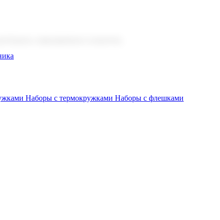
 бизнеса, мероприятия и клиентов.
ника
ружками
Наборы с термокружками
Наборы с флешками