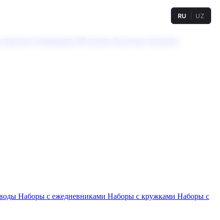
RU
UZ
а твердая
Сублимация
УФ-печать
Холодное тиснение
 воды
Наборы с ежедневниками
Наборы с кружками
Наборы с