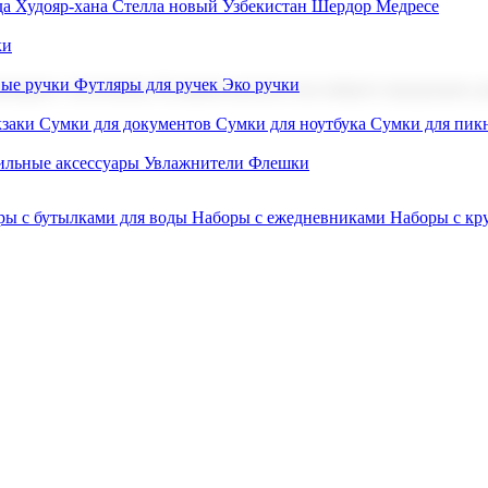
а Худояр-хана
Стелла новый Узбекистан
Шердор Медресе
ки
вые ручки
Футляры для ручек
Эко ручки
ниров с логотипом. В нашем каталоге вы найдете продукцию для
заки
Сумки для документов
Сумки для ноутбука
Сумки для пик
льные аксессуары
Увлажнители
Флешки
ры с бутылками для воды
Наборы с ежедневниками
Наборы с к