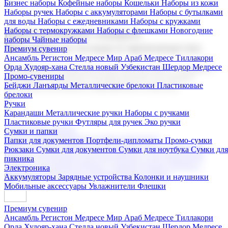
Бизнес наборы
Кофейные наборы
Кошельки
Наборы из кожи
Наборы ручек
Наборы с аккумуляторами
Наборы с бутылками
для воды
Наборы с ежедневниками
Наборы с кружками
Наборы с термокружками
Наборы с флешками
Новогодние
Корпоративные подарки
наборы
Чайные наборы
Поставка со склада и производство
Премиум сувенир
Ансамбль Регистон
Медресе Мир Араб
Медресе Тиллакори
Орда Худояр-хана
Стелла новый Узбекистан
Шердор Медресе
Мы предлагаем широкий выбор корпоративных подарков и
Промо-сувениры
сувениров с логотипом. В нашем каталоге вы найдете
Бейджи
Ланъярды
Металлические брелоки
Пластиковые
продукцию для бизнеса, мероприятия и клиентов.
брелоки
Ручки
Карандаши
Металлические ручки
Наборы с ручками
Пластиковые ручки
Футляры для ручек
Эко ручки
Подарочные наборы
Сумки и папки
Бизнес наборы
Кофейные наборы
Кошельки
Папки для документов
Портфели-дипломаты
Промо-сумки
Наборы из кожи
Наборы ручек
Наборы с аккумуляторами
Рюкзаки
Сумки для документов
Сумки для ноутбука
Сумки для
Наборы с бутылками для воды
Наборы с ежедневниками
пикника
Наборы с кружками
Наборы с термокружками
Наборы с
Электроника
флешками
Новогодние наборы
Чайные наборы
Аккумуляторы
Зарядные устройства
Колонки и наушники
Мобильные аксессуары
Увлажнители
Флешки
Премиум сувенир
Ансамбль Регистон
Медресе Мир Араб
Медресе Тиллакори
Орда Худояр-хана
Стелла новый Узбекистан
Шердор Медресе