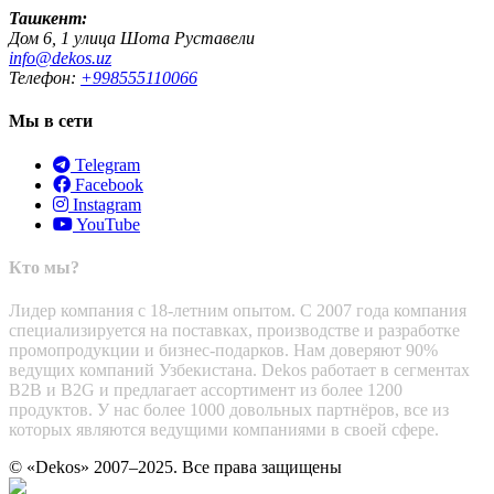
Ташкент:
Дом 6, 1 улица Шота Руставели
info@dekos.uz
Телефон:
+998555110066
Мы в сети
Telegram
Facebook
Instagram
YouTube
Кто мы?
Лидер компания с 18-летним опытом. С 2007 года компания
специализируется на поставках, производстве и разработке
промопродукции и бизнес-подарков. Нам доверяют 90%
ведущих компаний Узбекистана. Dekos работает в сегментах
B2B и B2G и предлагает ассортимент из более 1200
продуктов. У нас более 1000 довольных партнёров, все из
которых являются ведущими компаниями в своей сфере.
© «Dekos» 2007–2025. Все права защищены