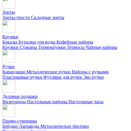
Зонты
Зонты-трости
Складные зонты
Кружки
Бокалы
Бутылки для воды
Кофейные наборы
Кружки
Стаканы
Термокружки
Термосы
Чайные наборы
Ручки
Карандаши
Металлические ручки
Наборы с ручками
Пластиковые ручки
Футляры для ручек
Эко ручки
Деловые подарки
Визитницы
Настольные наборы
Настольные часы
Промо-сувениры
Бейджи
Ланъярды
Металлические брелоки