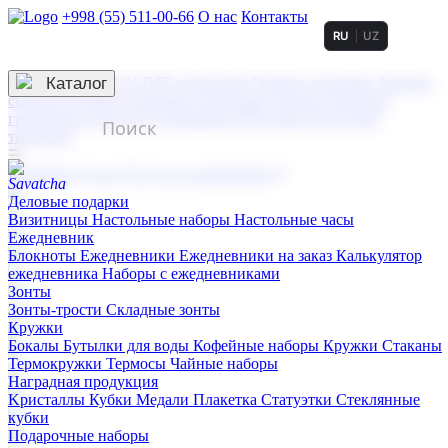
+998 (55) 511-00-66
О нас
Контакты
RU
UZ
Услуги по нанесению
3D гравировка
Каталог
UV DTF нанесение
Горячее тиснение
Заливка
смолой (Doming)
Лазерная гравировка мягкая
Лазерная
гравировка твердая
Сублимация
УФ-печать
Холодное
тиснение
☰
Контакты
О нас
Услуги по нанесению
Деловые подарки
Визитницы
Настольные наборы
Настольные часы
Ежедневник
Блокноты
Ежедневники
Ежедневники на заказ
Калькулятор
ежедневника
Наборы с ежедневниками
Зонты
Зонты-трости
Складные зонты
Кружки
Бокалы
Бутылки для воды
Кофейные наборы
Кружки
Стаканы
Термокружки
Термосы
Чайные наборы
Наградная продукция
Kристаллы
Кубки
Медали
Плакетка
Статуэтки
Стеклянные
кубки
Подарочные наборы