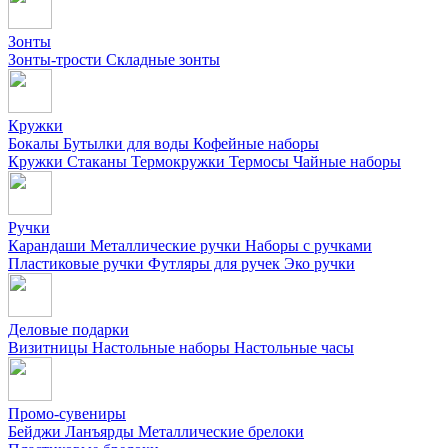
Зонты
Зонты-трости
Складные зонты
Кружки
Бокалы
Бутылки для воды
Кофейные наборы
Кружки
Стаканы
Термокружки
Термосы
Чайные наборы
Ручки
Карандаши
Металлические ручки
Наборы с ручками
Пластиковые ручки
Футляры для ручек
Эко ручки
Деловые подарки
Визитницы
Настольные наборы
Настольные часы
Промо-сувениры
Бейджи
Ланъярды
Металлические брелоки