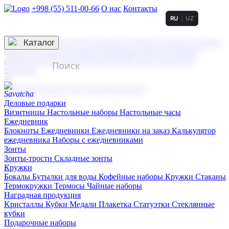
+998 (55) 511-00-66
О нас
Контакты
RU
UZ
Услуги по нанесению
3D гравировка
Каталог
UV DTF нанесение
Горячее тиснение
Заливка
смолой (Doming)
Лазерная гравировка мягкая
Лазерная
гравировка твердая
Сублимация
УФ-печать
Холодное
тиснение
☰
Контакты
О нас
Услуги по нанесению
Деловые подарки
Визитницы
Настольные наборы
Настольные часы
Ежедневник
Блокноты
Ежедневники
Ежедневники на заказ
Калькулятор
ежедневника
Наборы с ежедневниками
Зонты
Зонты-трости
Складные зонты
Кружки
Бокалы
Бутылки для воды
Кофейные наборы
Кружки
Стаканы
Термокружки
Термосы
Чайные наборы
Наградная продукция
Kристаллы
Кубки
Медали
Плакетка
Статуэтки
Стеклянные
кубки
Подарочные наборы