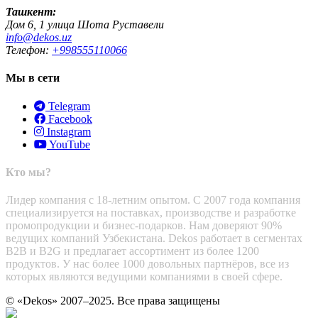
Ташкент:
Дом 6, 1 улица Шота Руставели
info@dekos.uz
Телефон:
+998555110066
Мы в сети
Telegram
Facebook
Instagram
YouTube
Кто мы?
Лидер компания с 18-летним опытом. С 2007 года компания
специализируется на поставках, производстве и разработке
промопродукции и бизнес-подарков. Нам доверяют 90%
ведущих компаний Узбекистана. Dekos работает в сегментах
B2B и B2G и предлагает ассортимент из более 1200
продуктов. У нас более 1000 довольных партнёров, все из
которых являются ведущими компаниями в своей сфере.
© «Dekos» 2007–2025. Все права защищены