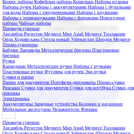
Бизнес наборы
Кофейные наборы
Кошельки
Наборы из кожи
Наборы ручек
Наборы с аккумуляторами
Наборы с бутылками
для воды
Наборы с ежедневниками
Наборы с кружками
Наборы с термокружками
Наборы с флешками
Новогодние
Корпоративные подарки
наборы
Чайные наборы
Поставка со склада и производство
Премиум сувенир
Ансамбль Регистон
Медресе Мир Араб
Медресе Тиллакори
Орда Худояр-хана
Стелла новый Узбекистан
Шердор Медресе
Мы предлагаем широкий выбор корпоративных подарков и
Промо-сувениры
сувениров с логотипом. В нашем каталоге вы найдете
Бейджи
Ланъярды
Металлические брелоки
Пластиковые
продукцию для бизнеса, мероприятия и клиентов.
брелоки
Ручки
Карандаши
Металлические ручки
Наборы с ручками
Пластиковые ручки
Футляры для ручек
Эко ручки
Подарочные наборы
Сумки и папки
Бизнес наборы
Кофейные наборы
Кошельки
Папки для документов
Портфели-дипломаты
Промо-сумки
Наборы из кожи
Наборы ручек
Наборы с аккумуляторами
Рюкзаки
Сумки для документов
Сумки для ноутбука
Сумки для
Наборы с бутылками для воды
Наборы с ежедневниками
пикника
Наборы с кружками
Наборы с термокружками
Наборы с
Электроника
флешками
Новогодние наборы
Чайные наборы
Аккумуляторы
Зарядные устройства
Колонки и наушники
Мобильные аксессуары
Увлажнители
Флешки
Премиум сувенир
Ансамбль Регистон
Медресе Мир Араб
Медресе Тиллакори
Орда Худояр-хана
Стелла новый Узбекистан
Шердор Медресе