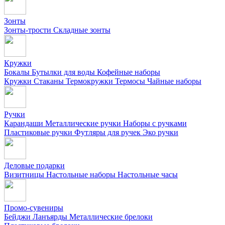
Зонты
Зонты-трости
Складные зонты
Кружки
Бокалы
Бутылки для воды
Кофейные наборы
Кружки
Стаканы
Термокружки
Термосы
Чайные наборы
Ручки
Карандаши
Металлические ручки
Наборы с ручками
Пластиковые ручки
Футляры для ручек
Эко ручки
Деловые подарки
Визитницы
Настольные наборы
Настольные часы
Промо-сувениры
Бейджи
Ланъярды
Металлические брелоки