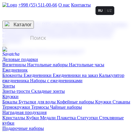
+998 (55) 511-00-66
О нас
Контакты
RU
UZ
Услуги по нанесению
3D гравировка
Каталог
UV DTF нанесение
Горячее тиснение
Заливка
смолой (Doming)
Лазерная гравировка мягкая
Лазерная
гравировка твердая
Сублимация
УФ-печать
Холодное
тиснение
☰
Контакты
О нас
Услуги по нанесению
Деловые подарки
Визитницы
Настольные наборы
Настольные часы
Ежедневник
Блокноты
Ежедневники
Ежедневники на заказ
Калькулятор
ежедневника
Наборы с ежедневниками
Зонты
Зонты-трости
Складные зонты
Кружки
Бокалы
Бутылки для воды
Кофейные наборы
Кружки
Стаканы
Термокружки
Термосы
Чайные наборы
Наградная продукция
Kристаллы
Кубки
Медали
Плакетка
Статуэтки
Стеклянные
кубки
Подарочные наборы