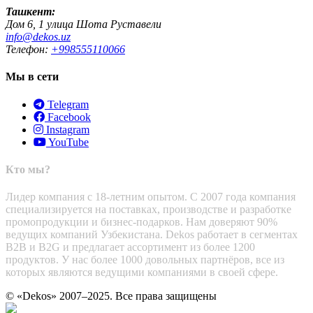
Ташкент:
Дом 6, 1 улица Шота Руставели
info@dekos.uz
Телефон:
+998555110066
Мы в сети
Telegram
Facebook
Instagram
YouTube
Кто мы?
Лидер компания с 18-летним опытом. С 2007 года компания
специализируется на поставках, производстве и разработке
промопродукции и бизнес-подарков. Нам доверяют 90%
ведущих компаний Узбекистана. Dekos работает в сегментах
B2B и B2G и предлагает ассортимент из более 1200
продуктов. У нас более 1000 довольных партнёров, все из
которых являются ведущими компаниями в своей сфере.
© «Dekos» 2007–2025. Все права защищены