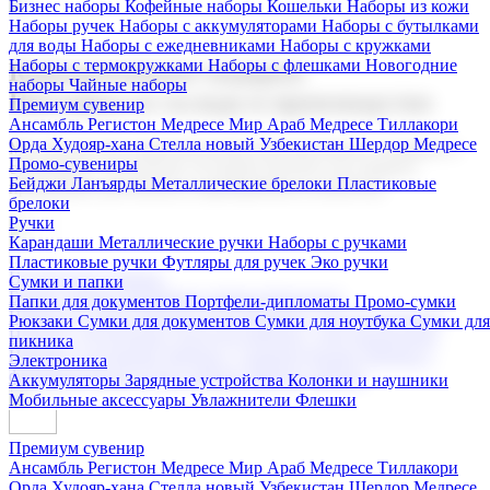
Бизнес наборы
Кофейные наборы
Кошельки
Наборы из кожи
Наборы ручек
Наборы с аккумуляторами
Наборы с бутылками
для воды
Наборы с ежедневниками
Наборы с кружками
Наборы с термокружками
Наборы с флешками
Новогодние
Корпоративные подарки
наборы
Чайные наборы
Поставка со склада и производство
Премиум сувенир
Ансамбль Регистон
Медресе Мир Араб
Медресе Тиллакори
Орда Худояр-хана
Стелла новый Узбекистан
Шердор Медресе
Мы предлагаем широкий выбор корпоративных подарков и
Промо-сувениры
сувениров с логотипом. В нашем каталоге вы найдете
Бейджи
Ланъярды
Металлические брелоки
Пластиковые
продукцию для бизнеса, мероприятия и клиентов.
брелоки
Ручки
Карандаши
Металлические ручки
Наборы с ручками
Пластиковые ручки
Футляры для ручек
Эко ручки
Подарочные наборы
Сумки и папки
Бизнес наборы
Кофейные наборы
Кошельки
Папки для документов
Портфели-дипломаты
Промо-сумки
Наборы из кожи
Наборы ручек
Наборы с аккумуляторами
Рюкзаки
Сумки для документов
Сумки для ноутбука
Сумки для
Наборы с бутылками для воды
Наборы с ежедневниками
пикника
Наборы с кружками
Наборы с термокружками
Наборы с
Электроника
флешками
Новогодние наборы
Чайные наборы
Аккумуляторы
Зарядные устройства
Колонки и наушники
Мобильные аксессуары
Увлажнители
Флешки
Премиум сувенир
Ансамбль Регистон
Медресе Мир Араб
Медресе Тиллакори
Орда Худояр-хана
Стелла новый Узбекистан
Шердор Медресе