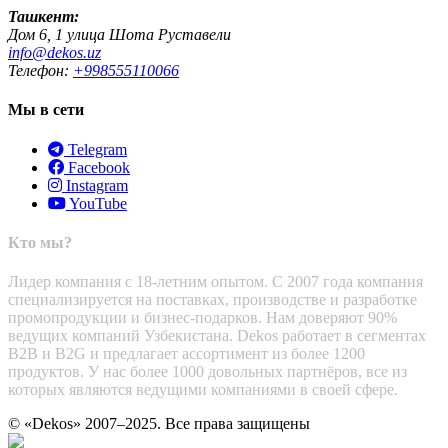
Ташкент:
Дом 6, 1 улица Шота Руставели
info@dekos.uz
Телефон:
+998555110066
Мы в сети
Telegram
Facebook
Instagram
YouTube
Кто мы?
Лидер компания с 18-летним опытом. С 2007 года компания
специализируется на поставках, производстве и разработке
промопродукции и бизнес-подарков. Нам доверяют 90%
ведущих компаний Узбекистана. Dekos работает в сегментах
B2B и B2G и предлагает ассортимент из более 1200
продуктов. У нас более 1000 довольных партнёров, все из
которых являются ведущими компаниями в своей сфере.
© «Dekos» 2007–2025. Все права защищены