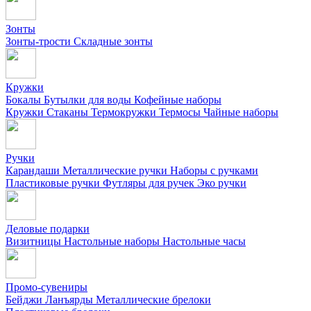
Зонты
Зонты-трости
Складные зонты
Кружки
Бокалы
Бутылки для воды
Кофейные наборы
Кружки
Стаканы
Термокружки
Термосы
Чайные наборы
Ручки
Карандаши
Металлические ручки
Наборы с ручками
Пластиковые ручки
Футляры для ручек
Эко ручки
Деловые подарки
Визитницы
Настольные наборы
Настольные часы
Промо-сувениры
Бейджи
Ланъярды
Металлические брелоки