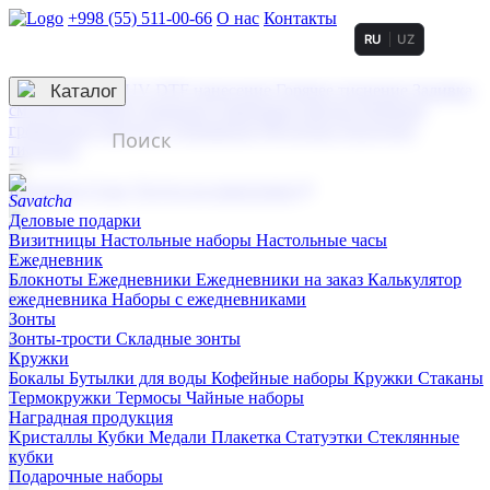
+998 (55) 511-00-66
О нас
Контакты
RU
UZ
Услуги по нанесению
3D гравировка
Каталог
UV DTF нанесение
Горячее тиснение
Заливка
смолой (Doming)
Лазерная гравировка мягкая
Лазерная
гравировка твердая
Сублимация
УФ-печать
Холодное
тиснение
☰
Контакты
О нас
Услуги по нанесению
Деловые подарки
Визитницы
Настольные наборы
Настольные часы
Ежедневник
Блокноты
Ежедневники
Ежедневники на заказ
Калькулятор
ежедневника
Наборы с ежедневниками
Зонты
Зонты-трости
Складные зонты
Кружки
Бокалы
Бутылки для воды
Кофейные наборы
Кружки
Стаканы
Термокружки
Термосы
Чайные наборы
Наградная продукция
Kристаллы
Кубки
Медали
Плакетка
Статуэтки
Стеклянные
кубки
Подарочные наборы