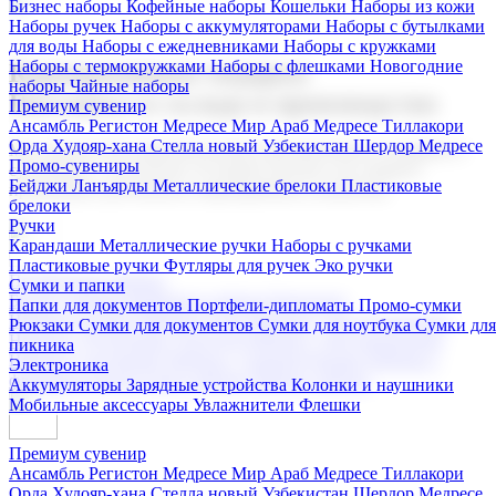
Бизнес наборы
Кофейные наборы
Кошельки
Наборы из кожи
Наборы ручек
Наборы с аккумуляторами
Наборы с бутылками
для воды
Наборы с ежедневниками
Наборы с кружками
Наборы с термокружками
Наборы с флешками
Новогодние
Корпоративные подарки
наборы
Чайные наборы
Поставка со склада и производство
Премиум сувенир
Ансамбль Регистон
Медресе Мир Араб
Медресе Тиллакори
Орда Худояр-хана
Стелла новый Узбекистан
Шердор Медресе
Мы предлагаем широкий выбор корпоративных подарков и
Промо-сувениры
сувениров с логотипом. В нашем каталоге вы найдете
Бейджи
Ланъярды
Металлические брелоки
Пластиковые
продукцию для бизнеса, мероприятия и клиентов.
брелоки
Ручки
Карандаши
Металлические ручки
Наборы с ручками
Пластиковые ручки
Футляры для ручек
Эко ручки
Подарочные наборы
Сумки и папки
Бизнес наборы
Кофейные наборы
Кошельки
Папки для документов
Портфели-дипломаты
Промо-сумки
Наборы из кожи
Наборы ручек
Наборы с аккумуляторами
Рюкзаки
Сумки для документов
Сумки для ноутбука
Сумки для
Наборы с бутылками для воды
Наборы с ежедневниками
пикника
Наборы с кружками
Наборы с термокружками
Наборы с
Электроника
флешками
Новогодние наборы
Чайные наборы
Аккумуляторы
Зарядные устройства
Колонки и наушники
Мобильные аксессуары
Увлажнители
Флешки
Премиум сувенир
Ансамбль Регистон
Медресе Мир Араб
Медресе Тиллакори
Орда Худояр-хана
Стелла новый Узбекистан
Шердор Медресе