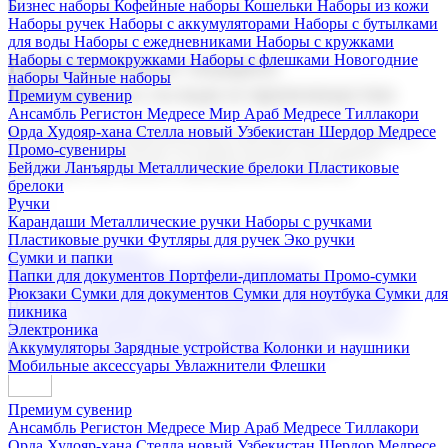
Бизнес наборы
Кофейные наборы
Кошельки
Наборы из кожи
Наборы ручек
Наборы с аккумуляторами
Наборы с бутылками
для воды
Наборы с ежедневниками
Наборы с кружками
Наборы с термокружками
Наборы с флешками
Новогодние
Корпоративные подарки
наборы
Чайные наборы
Поставка со склада и производство
Премиум сувенир
Ансамбль Регистон
Медресе Мир Араб
Медресе Тиллакори
Орда Худояр-хана
Стелла новый Узбекистан
Шердор Медресе
Мы предлагаем широкий выбор корпоративных подарков и
Промо-сувениры
сувениров с логотипом. В нашем каталоге вы найдете
Бейджи
Ланъярды
Металлические брелоки
Пластиковые
продукцию для бизнеса, мероприятия и клиентов.
брелоки
Ручки
Карандаши
Металлические ручки
Наборы с ручками
Пластиковые ручки
Футляры для ручек
Эко ручки
Подарочные наборы
Сумки и папки
Бизнес наборы
Кофейные наборы
Кошельки
Папки для документов
Портфели-дипломаты
Промо-сумки
Наборы из кожи
Наборы ручек
Наборы с аккумуляторами
Рюкзаки
Сумки для документов
Сумки для ноутбука
Сумки для
Наборы с бутылками для воды
Наборы с ежедневниками
пикника
Наборы с кружками
Наборы с термокружками
Наборы с
Электроника
флешками
Новогодние наборы
Чайные наборы
Аккумуляторы
Зарядные устройства
Колонки и наушники
Мобильные аксессуары
Увлажнители
Флешки
Премиум сувенир
Ансамбль Регистон
Медресе Мир Араб
Медресе Тиллакори
Орда Худояр-хана
Стелла новый Узбекистан
Шердор Медресе