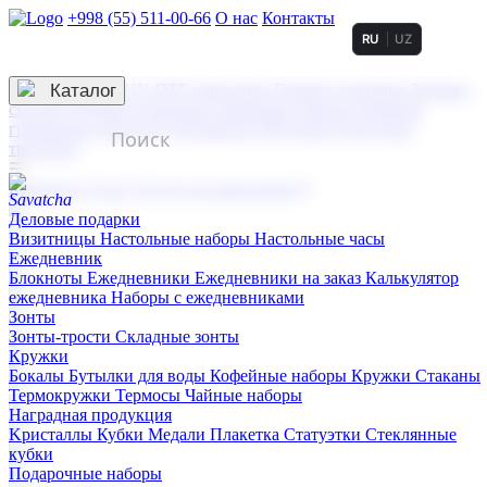
+998 (55) 511-00-66
О нас
Контакты
RU
UZ
Услуги по нанесению
3D гравировка
Каталог
UV DTF нанесение
Горячее тиснение
Заливка
смолой (Doming)
Лазерная гравировка мягкая
Лазерная
гравировка твердая
Сублимация
УФ-печать
Холодное
тиснение
☰
Контакты
О нас
Услуги по нанесению
Деловые подарки
Визитницы
Настольные наборы
Настольные часы
Ежедневник
Блокноты
Ежедневники
Ежедневники на заказ
Калькулятор
ежедневника
Наборы с ежедневниками
Зонты
Зонты-трости
Складные зонты
Кружки
Бокалы
Бутылки для воды
Кофейные наборы
Кружки
Стаканы
Термокружки
Термосы
Чайные наборы
Наградная продукция
Kристаллы
Кубки
Медали
Плакетка
Статуэтки
Стеклянные
кубки
Подарочные наборы