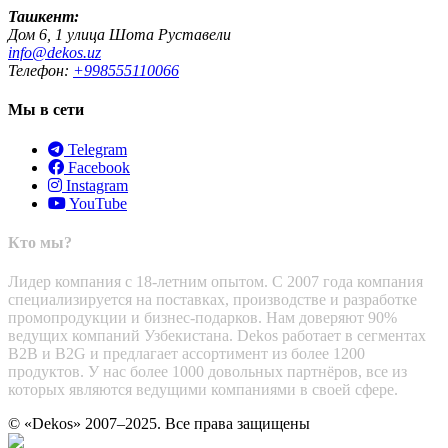
Ташкент:
Дом 6, 1 улица Шота Руставели
info@dekos.uz
Телефон:
+998555110066
Мы в сети
Telegram
Facebook
Instagram
YouTube
Кто мы?
Лидер компания с 18-летним опытом. С 2007 года компания
специализируется на поставках, производстве и разработке
промопродукции и бизнес-подарков. Нам доверяют 90%
ведущих компаний Узбекистана. Dekos работает в сегментах
B2B и B2G и предлагает ассортимент из более 1200
продуктов. У нас более 1000 довольных партнёров, все из
которых являются ведущими компаниями в своей сфере.
© «Dekos» 2007–2025. Все права защищены