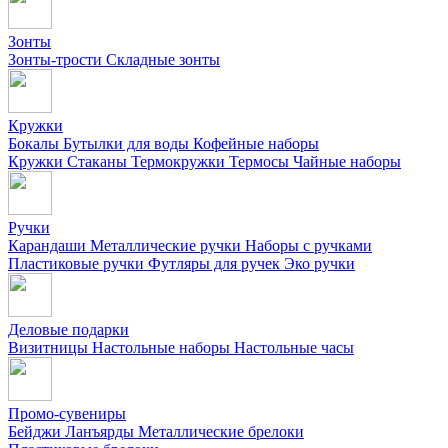
Зонты
Зонты-трости
Складные зонты
Кружки
Бокалы
Бутылки для воды
Кофейные наборы
Кружки
Стаканы
Термокружки
Термосы
Чайные наборы
Ручки
Карандаши
Металлические ручки
Наборы с ручками
Пластиковые ручки
Футляры для ручек
Эко ручки
Деловые подарки
Визитницы
Настольные наборы
Настольные часы
Промо-сувениры
Бейджи
Ланъярды
Металлические брелоки