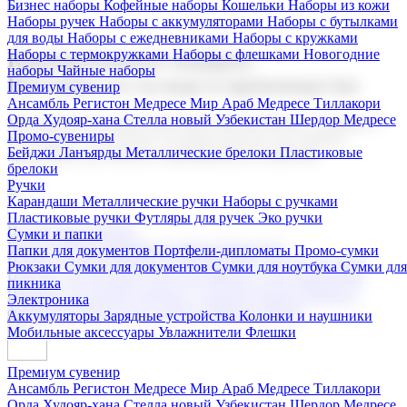
Бизнес наборы
Кофейные наборы
Кошельки
Наборы из кожи
Наборы ручек
Наборы с аккумуляторами
Наборы с бутылками
для воды
Наборы с ежедневниками
Наборы с кружками
Наборы с термокружками
Наборы с флешками
Новогодние
Корпоративные подарки
наборы
Чайные наборы
Поставка со склада и производство
Премиум сувенир
Ансамбль Регистон
Медресе Мир Араб
Медресе Тиллакори
Орда Худояр-хана
Стелла новый Узбекистан
Шердор Медресе
Мы предлагаем широкий выбор корпоративных подарков и
Промо-сувениры
сувениров с логотипом. В нашем каталоге вы найдете
Бейджи
Ланъярды
Металлические брелоки
Пластиковые
продукцию для бизнеса, мероприятия и клиентов.
брелоки
Ручки
Карандаши
Металлические ручки
Наборы с ручками
Пластиковые ручки
Футляры для ручек
Эко ручки
Подарочные наборы
Сумки и папки
Бизнес наборы
Кофейные наборы
Кошельки
Папки для документов
Портфели-дипломаты
Промо-сумки
Наборы из кожи
Наборы ручек
Наборы с аккумуляторами
Рюкзаки
Сумки для документов
Сумки для ноутбука
Сумки для
Наборы с бутылками для воды
Наборы с ежедневниками
пикника
Наборы с кружками
Наборы с термокружками
Наборы с
Электроника
флешками
Новогодние наборы
Чайные наборы
Аккумуляторы
Зарядные устройства
Колонки и наушники
Мобильные аксессуары
Увлажнители
Флешки
Премиум сувенир
Ансамбль Регистон
Медресе Мир Араб
Медресе Тиллакори
Орда Худояр-хана
Стелла новый Узбекистан
Шердор Медресе