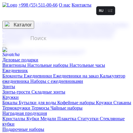
+998 (55) 511-00-66
О нас
Контакты
RU
UZ
Услуги по нанесению
3D гравировка
Каталог
UV DTF нанесение
Горячее тиснение
Заливка
смолой (Doming)
Лазерная гравировка мягкая
Лазерная
гравировка твердая
Сублимация
УФ-печать
Холодное
тиснение
☰
Контакты
О нас
Услуги по нанесению
Деловые подарки
Визитницы
Настольные наборы
Настольные часы
Ежедневник
Блокноты
Ежедневники
Ежедневники на заказ
Калькулятор
ежедневника
Наборы с ежедневниками
Зонты
Зонты-трости
Складные зонты
Кружки
Бокалы
Бутылки для воды
Кофейные наборы
Кружки
Стаканы
Термокружки
Термосы
Чайные наборы
Наградная продукция
Kристаллы
Кубки
Медали
Плакетка
Статуэтки
Стеклянные
кубки
Подарочные наборы