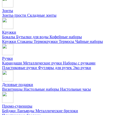
Зонты
Зонты-трости
Складные зонты
Кружки
Бокалы
Бутылки для воды
Кофейные наборы
Кружки
Стаканы
Термокружки
Термосы
Чайные наборы
Ручки
Карандаши
Металлические ручки
Наборы с ручками
Пластиковые ручки
Футляры для ручек
Эко ручки
Деловые подарки
Визитницы
Настольные наборы
Настольные часы
Промо-сувениры
Бейджи
Ланъярды
Металлические брелоки