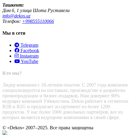
Ташкент:
Дом 6, 1 улица Шота Руставели
info@dekos.uz
Телефон:
+998555110066
Мы в сети
Telegram
Facebook
Instagram
YouTube
Кто мы?
Лидер компания с 18-летним опытом. С 2007 года компания
специализируется на поставках, производстве и разработке
промопродукции и бизнес-подарков. Нам доверяют 90%
ведущих компаний Узбекистана. Dekos работает в сегментах
B2B и B2G и предлагает ассортимент из более 1200
продуктов. У нас более 1000 довольных партнёров, все из
которых являются ведущими компаниями в своей сфере.
© «Dekos» 2007–2025. Все права защищены