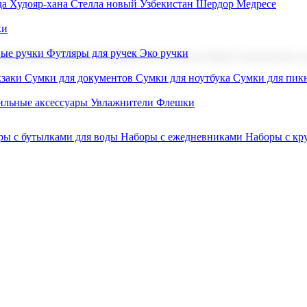
а Худояр-хана
Стелла новый Узбекистан
Шердор Медресе
ки
вые ручки
Футляры для ручек
Эко ручки
ниров с логотипом. В нашем каталоге вы найдете продукцию для
заки
Сумки для документов
Сумки для ноутбука
Сумки для пик
льные аксессуары
Увлажнители
Флешки
ры с бутылками для воды
Наборы с ежедневниками
Наборы с к