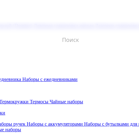
молой (Doming)
Лазерная гравировка мягкая
Лазерная гравировк
едневника
Наборы с ежедневниками
Термокружки
Термосы
Чайные наборы
бки
аборы ручек
Наборы с аккумуляторами
Наборы с бутылками для
ые наборы