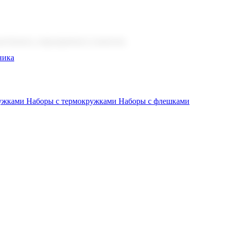
 бизнеса, мероприятия и клиентов.
ника
ружками
Наборы с термокружками
Наборы с флешками