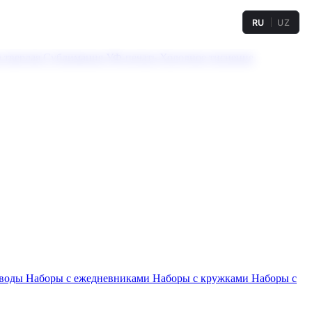
RU
UZ
а твердая
Сублимация
УФ-печать
Холодное тиснение
 воды
Наборы с ежедневниками
Наборы с кружками
Наборы с