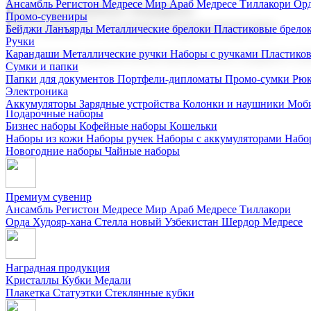
Ансамбль Регистон
Медресе Мир Араб
Медресе Тиллакори
Орд
Корпоративные подарки
Промо-сувениры
Поставка со склада и производство
Бейджи
Ланъярды
Металлические брелоки
Пластиковые брело
Ручки
Карандаши
Металлические ручки
Наборы с ручками
Пластико
Мы предлагаем широкий выбор корпоративных подарков и суве
Сумки и папки
Папки для документов
Портфели-дипломаты
Промо-сумки
Рюк
Электроника
Аккумуляторы
Зарядные устройства
Колонки и наушники
Моби
Подарочные наборы
Бизнес наборы
Кофейные наборы
Кошельки
Наборы из кожи
Наборы ручек
Наборы с аккумуляторами
Набо
Новогодние наборы
Чайные наборы
Премиум сувенир
Ансамбль Регистон
Медресе Мир Араб
Медресе Тиллакори
Орда Худояр-хана
Стелла новый Узбекистан
Шердор Медресе
Наградная продукция
Kристаллы
Кубки
Медали
Плакетка
Статуэтки
Стеклянные кубки