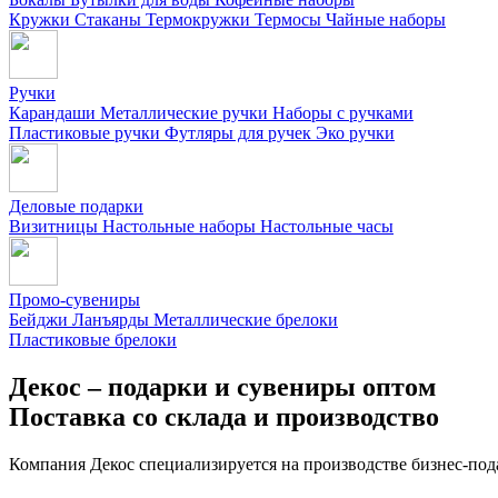
Кружки
Стаканы
Термокружки
Термосы
Чайные наборы
Ручки
Карандаши
Металлические ручки
Наборы с ручками
Пластиковые ручки
Футляры для ручек
Эко ручки
Деловые подарки
Визитницы
Настольные наборы
Настольные часы
Промо-сувениры
Бейджи
Ланъярды
Металлические брелоки
Пластиковые брелоки
Декос – подарки и сувениры оптом
Поставка со склада и производство
Компания Декос специализируется на производстве бизнес-под