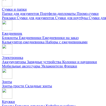
Сумки и папки
Папки для документов
Портфели-дипломаты
Промо-сумки
Рюкзаки
Сумки для документов
Сумки для ноутбука
Сумки для
Ежедневник
Блокноты
Ежедневники
Ежедневники на заказ
Калькулятор ежедневника
Наборы с ежедневниками
Электроника
Аккумуляторы
Зарядные устройства
Колонки и наушники
Мобильные аксессуары
Увлажнители
Флешки
Зонты
Зонты-трости
Складные зонты
Кружки
Бокалы
Бутылки для воды
Кофейные наборы