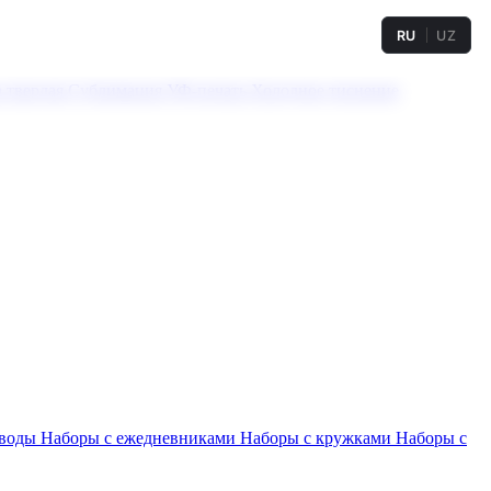
RU
UZ
а твердая
Сублимация
УФ-печать
Холодное тиснение
 воды
Наборы с ежедневниками
Наборы с кружками
Наборы с