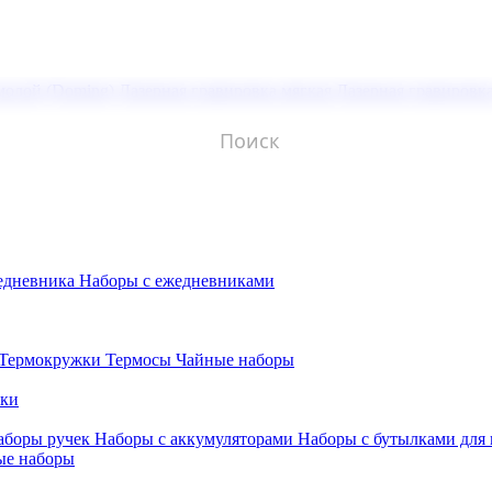
молой (Doming)
Лазерная гравировка мягкая
Лазерная гравировк
едневника
Наборы с ежедневниками
Термокружки
Термосы
Чайные наборы
бки
аборы ручек
Наборы с аккумуляторами
Наборы с бутылками для
ые наборы