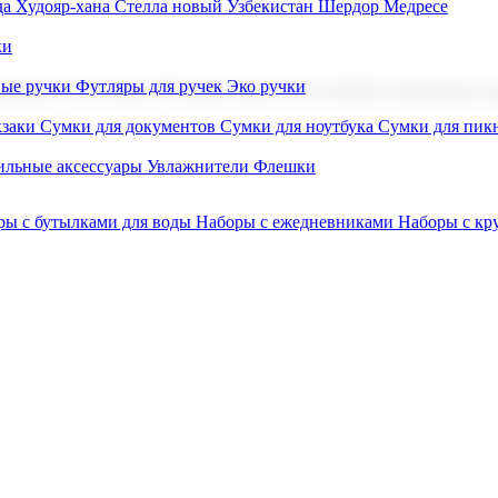
а Худояр-хана
Стелла новый Узбекистан
Шердор Медресе
ки
вые ручки
Футляры для ручек
Эко ручки
ниров с логотипом. В нашем каталоге вы найдете продукцию для
заки
Сумки для документов
Сумки для ноутбука
Сумки для пик
льные аксессуары
Увлажнители
Флешки
ры с бутылками для воды
Наборы с ежедневниками
Наборы с к