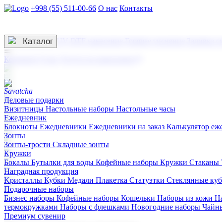
+998 (55) 511-00-66
О нас
Контакты
Услуги по нанесению
3D гравировка
Каталог
UV DTF нанесение
Горячее тиснение
Заливка с
☰
Контакты
О нас
Услуги по нанесению
Деловые подарки
Визитницы
Настольные наборы
Настольные часы
Ежедневник
Блокноты
Ежедневники
Ежедневники на заказ
Калькулятор еж
Зонты
Зонты-трости
Складные зонты
Кружки
Бокалы
Бутылки для воды
Кофейные наборы
Кружки
Стаканы
Наградная продукция
Kристаллы
Кубки
Медали
Плакетка
Статуэтки
Стеклянные ку
Подарочные наборы
Бизнес наборы
Кофейные наборы
Кошельки
Наборы из кожи
Н
термокружками
Наборы с флешками
Новогодние наборы
Чайн
Премиум сувенир