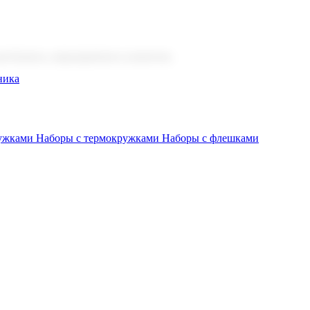
 бизнеса, мероприятия и клиентов.
ника
ружками
Наборы с термокружками
Наборы с флешками