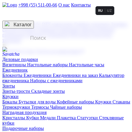
+998 (55) 511-00-66
О нас
Контакты
RU
UZ
Услуги по нанесению
3D гравировка
Каталог
UV DTF нанесение
Горячее тиснение
Заливка
смолой (Doming)
Лазерная гравировка мягкая
Лазерная
гравировка твердая
Сублимация
УФ-печать
Холодное
тиснение
☰
Контакты
О нас
Услуги по нанесению
Деловые подарки
Визитницы
Настольные наборы
Настольные часы
Ежедневник
Блокноты
Ежедневники
Ежедневники на заказ
Калькулятор
ежедневника
Наборы с ежедневниками
Зонты
Зонты-трости
Складные зонты
Кружки
Бокалы
Бутылки для воды
Кофейные наборы
Кружки
Стаканы
Термокружки
Термосы
Чайные наборы
Наградная продукция
Kристаллы
Кубки
Медали
Плакетка
Статуэтки
Стеклянные
кубки
Подарочные наборы