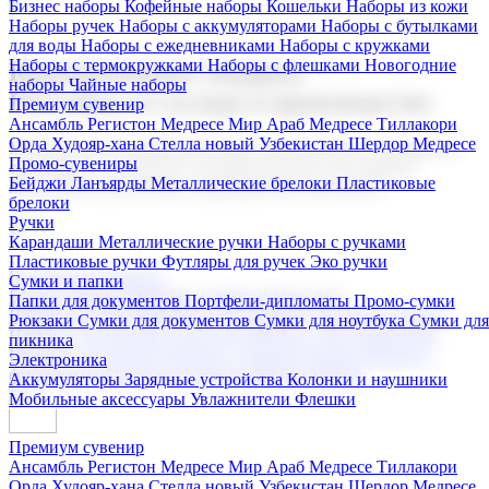
Бизнес наборы
Кофейные наборы
Кошельки
Наборы из кожи
Наборы ручек
Наборы с аккумуляторами
Наборы с бутылками
для воды
Наборы с ежедневниками
Наборы с кружками
Наборы с термокружками
Наборы с флешками
Новогодние
Корпоративные подарки
наборы
Чайные наборы
Поставка со склада и производство
Премиум сувенир
Ансамбль Регистон
Медресе Мир Араб
Медресе Тиллакори
Орда Худояр-хана
Стелла новый Узбекистан
Шердор Медресе
Мы предлагаем широкий выбор корпоративных подарков и
Промо-сувениры
сувениров с логотипом. В нашем каталоге вы найдете
Бейджи
Ланъярды
Металлические брелоки
Пластиковые
продукцию для бизнеса, мероприятия и клиентов.
брелоки
Ручки
Карандаши
Металлические ручки
Наборы с ручками
Пластиковые ручки
Футляры для ручек
Эко ручки
Подарочные наборы
Сумки и папки
Бизнес наборы
Кофейные наборы
Кошельки
Папки для документов
Портфели-дипломаты
Промо-сумки
Наборы из кожи
Наборы ручек
Наборы с аккумуляторами
Рюкзаки
Сумки для документов
Сумки для ноутбука
Сумки для
Наборы с бутылками для воды
Наборы с ежедневниками
пикника
Наборы с кружками
Наборы с термокружками
Наборы с
Электроника
флешками
Новогодние наборы
Чайные наборы
Аккумуляторы
Зарядные устройства
Колонки и наушники
Мобильные аксессуары
Увлажнители
Флешки
Премиум сувенир
Ансамбль Регистон
Медресе Мир Араб
Медресе Тиллакори
Орда Худояр-хана
Стелла новый Узбекистан
Шердор Медресе