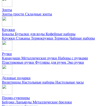
Зонты
Зонты-трости
Складные зонты
Кружки
Бокалы
Бутылки для воды
Кофейные наборы
Кружки
Стаканы
Термокружки
Термосы
Чайные наборы
Ручки
Карандаши
Металлические ручки
Наборы с ручками
Пластиковые ручки
Футляры для ручек
Эко ручки
Деловые подарки
Визитницы
Настольные наборы
Настольные часы
Промо-сувениры
Бейджи
Ланъярды
Металлические брелоки