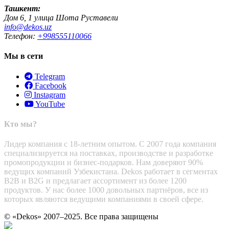
Ташкент:
Дом 6, 1 улица Шота Руставели
info@dekos.uz
Телефон:
+998555110066
Мы в сети
Telegram
Facebook
Instagram
YouTube
Кто мы?
Лидер компания с 18-летним опытом. С 2007 года компания
специализируется на поставках, производстве и разработке
промопродукции и бизнес-подарков. Нам доверяют 90%
ведущих компаний Узбекистана. Dekos работает в сегментах
B2B и B2G и предлагает ассортимент из более 1200
продуктов. У нас более 1000 довольных партнёров, все из
которых являются ведущими компаниями в своей сфере.
© «Dekos» 2007–2025. Все права защищены