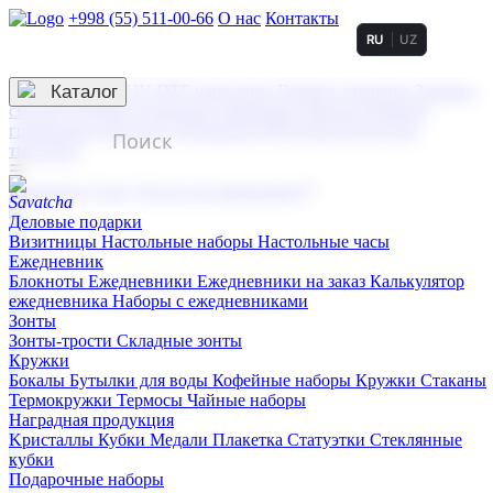
+998 (55) 511-00-66
О нас
Контакты
RU
UZ
Услуги по нанесению
3D гравировка
Каталог
UV DTF нанесение
Горячее тиснение
Заливка
смолой (Doming)
Лазерная гравировка мягкая
Лазерная
гравировка твердая
Сублимация
УФ-печать
Холодное
тиснение
☰
Контакты
О нас
Услуги по нанесению
Деловые подарки
Визитницы
Настольные наборы
Настольные часы
Ежедневник
Блокноты
Ежедневники
Ежедневники на заказ
Калькулятор
ежедневника
Наборы с ежедневниками
Зонты
Зонты-трости
Складные зонты
Кружки
Бокалы
Бутылки для воды
Кофейные наборы
Кружки
Стаканы
Термокружки
Термосы
Чайные наборы
Наградная продукция
Kристаллы
Кубки
Медали
Плакетка
Статуэтки
Стеклянные
кубки
Подарочные наборы