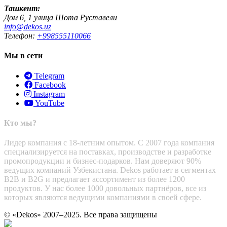
Ташкент:
Дом 6, 1 улица Шота Руставели
info@dekos.uz
Телефон:
+998555110066
Мы в сети
Telegram
Facebook
Instagram
YouTube
Кто мы?
Лидер компания с 18-летним опытом. С 2007 года компания
специализируется на поставках, производстве и разработке
промопродукции и бизнес-подарков. Нам доверяют 90%
ведущих компаний Узбекистана. Dekos работает в сегментах
B2B и B2G и предлагает ассортимент из более 1200
продуктов. У нас более 1000 довольных партнёров, все из
которых являются ведущими компаниями в своей сфере.
© «Dekos» 2007–2025. Все права защищены