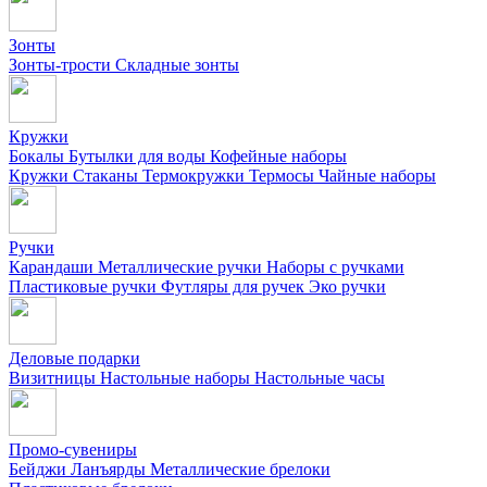
Зонты
Зонты-трости
Складные зонты
Кружки
Бокалы
Бутылки для воды
Кофейные наборы
Кружки
Стаканы
Термокружки
Термосы
Чайные наборы
Ручки
Карандаши
Металлические ручки
Наборы с ручками
Пластиковые ручки
Футляры для ручек
Эко ручки
Деловые подарки
Визитницы
Настольные наборы
Настольные часы
Промо-сувениры
Бейджи
Ланъярды
Металлические брелоки