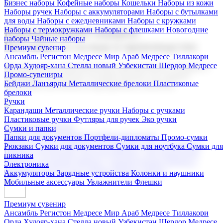
Бизнес наборы
Кофейные наборы
Кошельки
Наборы из кожи
Наборы ручек
Наборы с аккумуляторами
Наборы с бутылками
для воды
Наборы с ежедневниками
Наборы с кружками
Наборы с термокружками
Наборы с флешками
Новогодние
Корпоративные подарки
наборы
Чайные наборы
Поставка со склада и производство
Премиум сувенир
Ансамбль Регистон
Медресе Мир Араб
Медресе Тиллакори
Орда Худояр-хана
Стелла новый Узбекистан
Шердор Медресе
Мы предлагаем широкий выбор корпоративных подарков и
Промо-сувениры
сувениров с логотипом. В нашем каталоге вы найдете
Бейджи
Ланъярды
Металлические брелоки
Пластиковые
продукцию для бизнеса, мероприятия и клиентов.
брелоки
Ручки
Карандаши
Металлические ручки
Наборы с ручками
Пластиковые ручки
Футляры для ручек
Эко ручки
Подарочные наборы
Сумки и папки
Бизнес наборы
Кофейные наборы
Кошельки
Папки для документов
Портфели-дипломаты
Промо-сумки
Наборы из кожи
Наборы ручек
Наборы с аккумуляторами
Рюкзаки
Сумки для документов
Сумки для ноутбука
Сумки для
Наборы с бутылками для воды
Наборы с ежедневниками
пикника
Наборы с кружками
Наборы с термокружками
Наборы с
Электроника
флешками
Новогодние наборы
Чайные наборы
Аккумуляторы
Зарядные устройства
Колонки и наушники
Мобильные аксессуары
Увлажнители
Флешки
Премиум сувенир
Ансамбль Регистон
Медресе Мир Араб
Медресе Тиллакори
Орда Худояр-хана
Стелла новый Узбекистан
Шердор Медресе