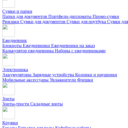
Сумки и папки
Папки для документов
Портфели-дипломаты
Промо-сумки
Рюкзаки
Сумки для документов
Сумки для ноутбука
Сумки для
Ежедневник
Блокноты
Ежедневники
Ежедневники на заказ
Калькулятор ежедневника
Наборы с ежедневниками
Электроника
Аккумуляторы
Зарядные устройства
Колонки и наушники
Мобильные аксессуары
Увлажнители
Флешки
Зонты
Зонты-трости
Складные зонты
Кружки
Бокалы
Бутылки для воды
Кофейные наборы