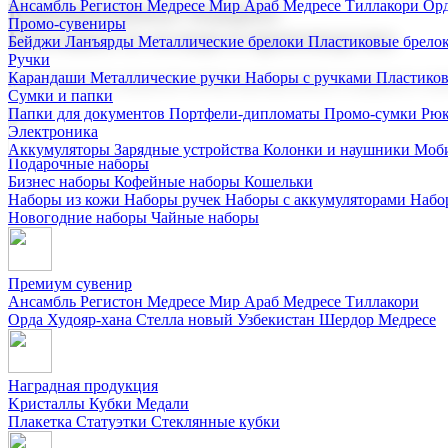
Ансамбль Регистон
Медресе Мир Араб
Медресе Тиллакори
Орд
Корпоративные подарки
Промо-сувениры
Поставка со склада и производство
Бейджи
Ланъярды
Металлические брелоки
Пластиковые брело
Ручки
Карандаши
Металлические ручки
Наборы с ручками
Пластико
Мы предлагаем широкий выбор корпоративных подарков и суве
Сумки и папки
Папки для документов
Портфели-дипломаты
Промо-сумки
Рюк
Электроника
Аккумуляторы
Зарядные устройства
Колонки и наушники
Моби
Подарочные наборы
Бизнес наборы
Кофейные наборы
Кошельки
Наборы из кожи
Наборы ручек
Наборы с аккумуляторами
Набо
Новогодние наборы
Чайные наборы
Премиум сувенир
Ансамбль Регистон
Медресе Мир Араб
Медресе Тиллакори
Орда Худояр-хана
Стелла новый Узбекистан
Шердор Медресе
Наградная продукция
Kристаллы
Кубки
Медали
Плакетка
Статуэтки
Стеклянные кубки