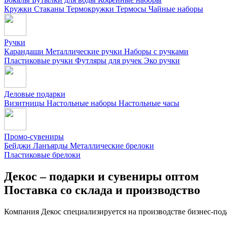
Кружки
Стаканы
Термокружки
Термосы
Чайные наборы
Ручки
Карандаши
Металлические ручки
Наборы с ручками
Пластиковые ручки
Футляры для ручек
Эко ручки
Деловые подарки
Визитницы
Настольные наборы
Настольные часы
Промо-сувениры
Бейджи
Ланъярды
Металлические брелоки
Пластиковые брелоки
Декос – подарки и сувениры оптом
Поставка со склада и производство
Компания Декос специализируется на производстве бизнес-под