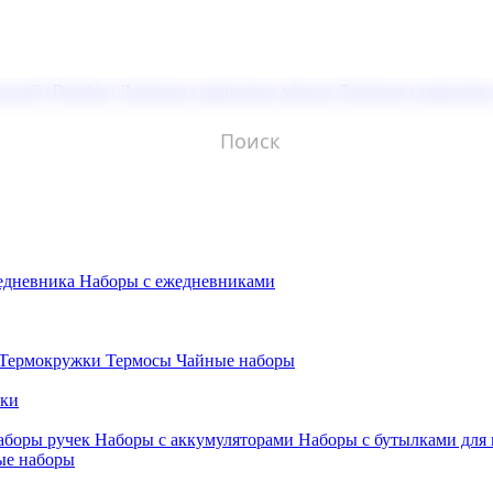
молой (Doming)
Лазерная гравировка мягкая
Лазерная гравировк
едневника
Наборы с ежедневниками
Термокружки
Термосы
Чайные наборы
бки
аборы ручек
Наборы с аккумуляторами
Наборы с бутылками для
ые наборы