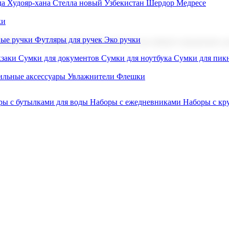
а Худояр-хана
Стелла новый Узбекистан
Шердор Медресе
ки
вые ручки
Футляры для ручек
Эко ручки
ниров с логотипом. В нашем каталоге вы найдете продукцию для
заки
Сумки для документов
Сумки для ноутбука
Сумки для пик
льные аксессуары
Увлажнители
Флешки
ры с бутылками для воды
Наборы с ежедневниками
Наборы с к