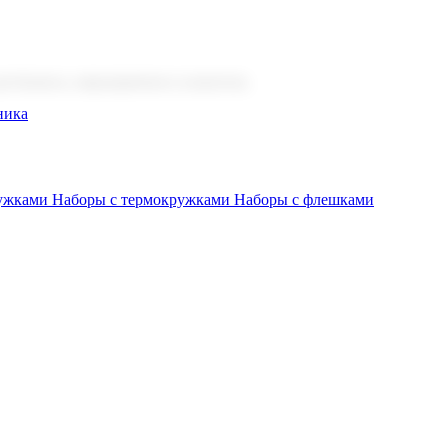
 бизнеса, мероприятия и клиентов.
ника
ружками
Наборы с термокружками
Наборы с флешками