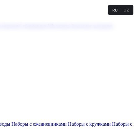
RU
UZ
а твердая
Сублимация
УФ-печать
Холодное тиснение
 воды
Наборы с ежедневниками
Наборы с кружками
Наборы с