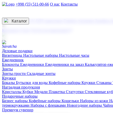
+998 (55) 511-00-66
О нас
Контакты
Услуги по нанесению
3D гравировка
Каталог
UV DTF нанесение
Горячее тиснение
Заливка с
☰
Контакты
О нас
Услуги по нанесению
Деловые подарки
Визитницы
Настольные наборы
Настольные часы
Ежедневник
Блокноты
Ежедневники
Ежедневники на заказ
Калькулятор еж
Зонты
Зонты-трости
Складные зонты
Кружки
Бокалы
Бутылки для воды
Кофейные наборы
Кружки
Стаканы
Наградная продукция
Kристаллы
Кубки
Медали
Плакетка
Статуэтки
Стеклянные ку
Подарочные наборы
Бизнес наборы
Кофейные наборы
Кошельки
Наборы из кожи
Н
термокружками
Наборы с флешками
Новогодние наборы
Чайн
Премиум сувенир