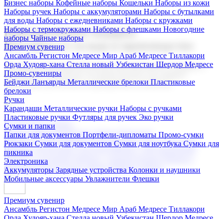
Бизнес наборы
Кофейные наборы
Кошельки
Наборы из кожи
Наборы ручек
Наборы с аккумуляторами
Наборы с бутылками
для воды
Наборы с ежедневниками
Наборы с кружками
Наборы с термокружками
Наборы с флешками
Новогодние
Корпоративные подарки
наборы
Чайные наборы
Поставка со склада и производство
Премиум сувенир
Ансамбль Регистон
Медресе Мир Араб
Медресе Тиллакори
Орда Худояр-хана
Стелла новый Узбекистан
Шердор Медресе
Мы предлагаем широкий выбор корпоративных подарков и
Промо-сувениры
сувениров с логотипом. В нашем каталоге вы найдете
Бейджи
Ланъярды
Металлические брелоки
Пластиковые
продукцию для бизнеса, мероприятия и клиентов.
брелоки
Ручки
Карандаши
Металлические ручки
Наборы с ручками
Пластиковые ручки
Футляры для ручек
Эко ручки
Подарочные наборы
Сумки и папки
Бизнес наборы
Кофейные наборы
Кошельки
Папки для документов
Портфели-дипломаты
Промо-сумки
Наборы из кожи
Наборы ручек
Наборы с аккумуляторами
Рюкзаки
Сумки для документов
Сумки для ноутбука
Сумки для
Наборы с бутылками для воды
Наборы с ежедневниками
пикника
Наборы с кружками
Наборы с термокружками
Наборы с
Электроника
флешками
Новогодние наборы
Чайные наборы
Аккумуляторы
Зарядные устройства
Колонки и наушники
Мобильные аксессуары
Увлажнители
Флешки
Премиум сувенир
Ансамбль Регистон
Медресе Мир Араб
Медресе Тиллакори
Орда Худояр-хана
Стелла новый Узбекистан
Шердор Медресе