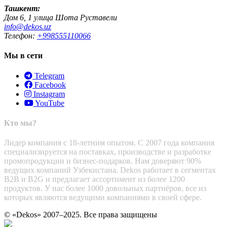
Ташкент:
Дом 6, 1 улица Шота Руставели
info@dekos.uz
Телефон:
+998555110066
Мы в сети
Telegram
Facebook
Instagram
YouTube
Кто мы?
Лидер компания с 18-летним опытом. С 2007 года компания
специализируется на поставках, производстве и разработке
промопродукции и бизнес-подарков. Нам доверяют 90%
ведущих компаний Узбекистана. Dekos работает в сегментах
B2B и B2G и предлагает ассортимент из более 1200
продуктов. У нас более 1000 довольных партнёров, все из
которых являются ведущими компаниями в своей сфере.
© «Dekos» 2007–2025. Все права защищены