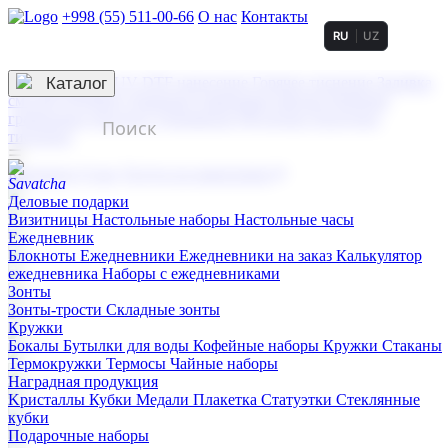
+998 (55) 511-00-66
О нас
Контакты
RU
UZ
Услуги по нанесению
3D гравировка
Каталог
UV DTF нанесение
Горячее тиснение
Заливка
смолой (Doming)
Лазерная гравировка мягкая
Лазерная
гравировка твердая
Сублимация
УФ-печать
Холодное
тиснение
☰
Контакты
О нас
Услуги по нанесению
Деловые подарки
Визитницы
Настольные наборы
Настольные часы
Ежедневник
Блокноты
Ежедневники
Ежедневники на заказ
Калькулятор
ежедневника
Наборы с ежедневниками
Зонты
Зонты-трости
Складные зонты
Кружки
Бокалы
Бутылки для воды
Кофейные наборы
Кружки
Стаканы
Термокружки
Термосы
Чайные наборы
Наградная продукция
Kристаллы
Кубки
Медали
Плакетка
Статуэтки
Стеклянные
кубки
Подарочные наборы