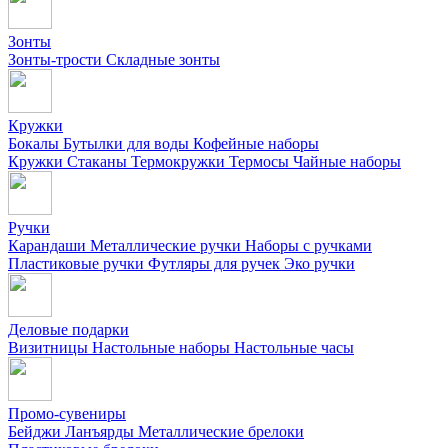
Зонты
Зонты-трости
Складные зонты
Кружки
Бокалы
Бутылки для воды
Кофейные наборы
Кружки
Стаканы
Термокружки
Термосы
Чайные наборы
Ручки
Карандаши
Металлические ручки
Наборы с ручками
Пластиковые ручки
Футляры для ручек
Эко ручки
Деловые подарки
Визитницы
Настольные наборы
Настольные часы
Промо-сувениры
Бейджи
Ланъярды
Металлические брелоки