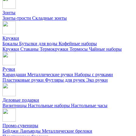
Зонты
Зонты-трости
Складные зонты
Кружки
Бокалы
Бутылки для воды
Кофейные наборы
Кружки
Стаканы
Термокружки
Термосы
Чайные наборы
Ручки
Карандаши
Металлические ручки
Наборы с ручками
Пластиковые ручки
Футляры для ручек
Эко ручки
Деловые подарки
Визитницы
Настольные наборы
Настольные часы
Промо-сувениры
Бейджи
Ланъярды
Металлические брелоки