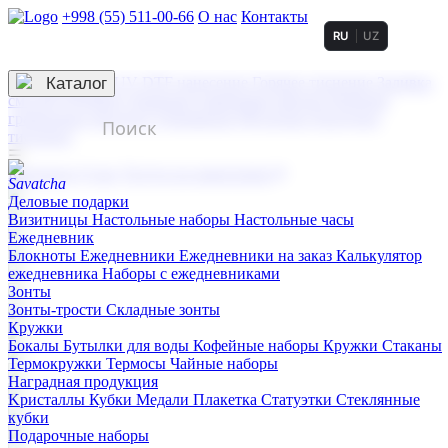
+998 (55) 511-00-66
О нас
Контакты
RU
UZ
Услуги по нанесению
3D гравировка
Каталог
UV DTF нанесение
Горячее тиснение
Заливка
смолой (Doming)
Лазерная гравировка мягкая
Лазерная
гравировка твердая
Сублимация
УФ-печать
Холодное
тиснение
☰
Контакты
О нас
Услуги по нанесению
Деловые подарки
Визитницы
Настольные наборы
Настольные часы
Ежедневник
Блокноты
Ежедневники
Ежедневники на заказ
Калькулятор
ежедневника
Наборы с ежедневниками
Зонты
Зонты-трости
Складные зонты
Кружки
Бокалы
Бутылки для воды
Кофейные наборы
Кружки
Стаканы
Термокружки
Термосы
Чайные наборы
Наградная продукция
Kристаллы
Кубки
Медали
Плакетка
Статуэтки
Стеклянные
кубки
Подарочные наборы