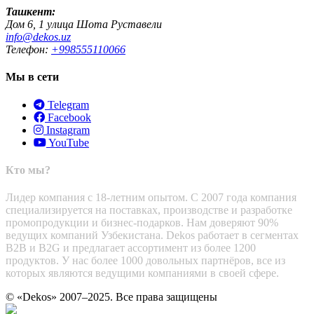
Ташкент:
Дом 6, 1 улица Шота Руставели
info@dekos.uz
Телефон:
+998555110066
Мы в сети
Telegram
Facebook
Instagram
YouTube
Кто мы?
Лидер компания с 18-летним опытом. С 2007 года компания
специализируется на поставках, производстве и разработке
промопродукции и бизнес-подарков. Нам доверяют 90%
ведущих компаний Узбекистана. Dekos работает в сегментах
B2B и B2G и предлагает ассортимент из более 1200
продуктов. У нас более 1000 довольных партнёров, все из
которых являются ведущими компаниями в своей сфере.
© «Dekos» 2007–2025. Все права защищены