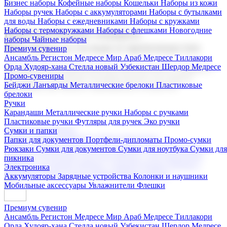
Бизнес наборы
Кофейные наборы
Кошельки
Наборы из кожи
Наборы ручек
Наборы с аккумуляторами
Наборы с бутылками
для воды
Наборы с ежедневниками
Наборы с кружками
Наборы с термокружками
Наборы с флешками
Новогодние
Корпоративные подарки
наборы
Чайные наборы
Поставка со склада и производство
Премиум сувенир
Ансамбль Регистон
Медресе Мир Араб
Медресе Тиллакори
Орда Худояр-хана
Стелла новый Узбекистан
Шердор Медресе
Мы предлагаем широкий выбор корпоративных подарков и
Промо-сувениры
сувениров с логотипом. В нашем каталоге вы найдете
Бейджи
Ланъярды
Металлические брелоки
Пластиковые
продукцию для бизнеса, мероприятия и клиентов.
брелоки
Ручки
Карандаши
Металлические ручки
Наборы с ручками
Пластиковые ручки
Футляры для ручек
Эко ручки
Подарочные наборы
Сумки и папки
Бизнес наборы
Кофейные наборы
Кошельки
Папки для документов
Портфели-дипломаты
Промо-сумки
Наборы из кожи
Наборы ручек
Наборы с аккумуляторами
Рюкзаки
Сумки для документов
Сумки для ноутбука
Сумки для
Наборы с бутылками для воды
Наборы с ежедневниками
пикника
Наборы с кружками
Наборы с термокружками
Наборы с
Электроника
флешками
Новогодние наборы
Чайные наборы
Аккумуляторы
Зарядные устройства
Колонки и наушники
Мобильные аксессуары
Увлажнители
Флешки
Премиум сувенир
Ансамбль Регистон
Медресе Мир Араб
Медресе Тиллакори
Орда Худояр-хана
Стелла новый Узбекистан
Шердор Медресе