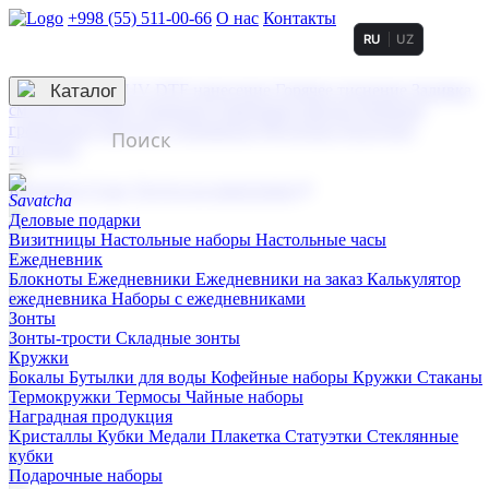
+998 (55) 511-00-66
О нас
Контакты
RU
UZ
Услуги по нанесению
3D гравировка
Каталог
UV DTF нанесение
Горячее тиснение
Заливка
смолой (Doming)
Лазерная гравировка мягкая
Лазерная
гравировка твердая
Сублимация
УФ-печать
Холодное
тиснение
☰
Контакты
О нас
Услуги по нанесению
Деловые подарки
Визитницы
Настольные наборы
Настольные часы
Ежедневник
Блокноты
Ежедневники
Ежедневники на заказ
Калькулятор
ежедневника
Наборы с ежедневниками
Зонты
Зонты-трости
Складные зонты
Кружки
Бокалы
Бутылки для воды
Кофейные наборы
Кружки
Стаканы
Термокружки
Термосы
Чайные наборы
Наградная продукция
Kристаллы
Кубки
Медали
Плакетка
Статуэтки
Стеклянные
кубки
Подарочные наборы