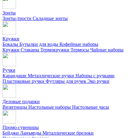
Зонты
Зонты-трости
Складные зонты
Кружки
Бокалы
Бутылки для воды
Кофейные наборы
Кружки
Стаканы
Термокружки
Термосы
Чайные наборы
Ручки
Карандаши
Металлические ручки
Наборы с ручками
Пластиковые ручки
Футляры для ручек
Эко ручки
Деловые подарки
Визитницы
Настольные наборы
Настольные часы
Промо-сувениры
Бейджи
Ланъярды
Металлические брелоки