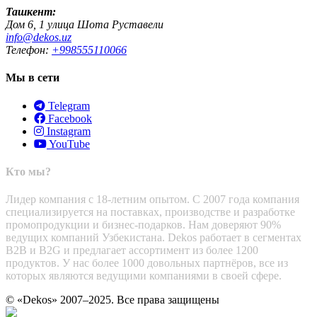
Ташкент:
Дом 6, 1 улица Шота Руставели
info@dekos.uz
Телефон:
+998555110066
Мы в сети
Telegram
Facebook
Instagram
YouTube
Кто мы?
Лидер компания с 18-летним опытом. С 2007 года компания
специализируется на поставках, производстве и разработке
промопродукции и бизнес-подарков. Нам доверяют 90%
ведущих компаний Узбекистана. Dekos работает в сегментах
B2B и B2G и предлагает ассортимент из более 1200
продуктов. У нас более 1000 довольных партнёров, все из
которых являются ведущими компаниями в своей сфере.
© «Dekos» 2007–2025. Все права защищены