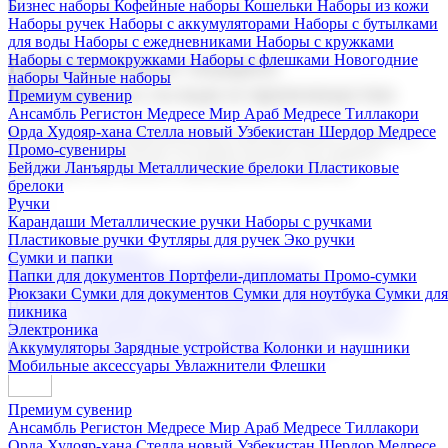
Бизнес наборы
Кофейные наборы
Кошельки
Наборы из кожи
Наборы ручек
Наборы с аккумуляторами
Наборы с бутылками
для воды
Наборы с ежедневниками
Наборы с кружками
Наборы с термокружками
Наборы с флешками
Новогодние
Корпоративные подарки
наборы
Чайные наборы
Поставка со склада и производство
Премиум сувенир
Ансамбль Регистон
Медресе Мир Араб
Медресе Тиллакори
Орда Худояр-хана
Стелла новый Узбекистан
Шердор Медресе
Мы предлагаем широкий выбор корпоративных подарков и
Промо-сувениры
сувениров с логотипом. В нашем каталоге вы найдете
Бейджи
Ланъярды
Металлические брелоки
Пластиковые
продукцию для бизнеса, мероприятия и клиентов.
брелоки
Ручки
Карандаши
Металлические ручки
Наборы с ручками
Пластиковые ручки
Футляры для ручек
Эко ручки
Подарочные наборы
Сумки и папки
Бизнес наборы
Кофейные наборы
Кошельки
Папки для документов
Портфели-дипломаты
Промо-сумки
Наборы из кожи
Наборы ручек
Наборы с аккумуляторами
Рюкзаки
Сумки для документов
Сумки для ноутбука
Сумки для
Наборы с бутылками для воды
Наборы с ежедневниками
пикника
Наборы с кружками
Наборы с термокружками
Наборы с
Электроника
флешками
Новогодние наборы
Чайные наборы
Аккумуляторы
Зарядные устройства
Колонки и наушники
Мобильные аксессуары
Увлажнители
Флешки
Премиум сувенир
Ансамбль Регистон
Медресе Мир Араб
Медресе Тиллакори
Орда Худояр-хана
Стелла новый Узбекистан
Шердор Медресе