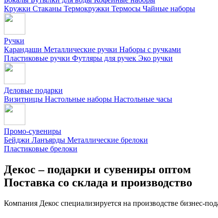
Кружки
Стаканы
Термокружки
Термосы
Чайные наборы
Ручки
Карандаши
Металлические ручки
Наборы с ручками
Пластиковые ручки
Футляры для ручек
Эко ручки
Деловые подарки
Визитницы
Настольные наборы
Настольные часы
Промо-сувениры
Бейджи
Ланъярды
Металлические брелоки
Пластиковые брелоки
Декос – подарки и сувениры оптом
Поставка со склада и производство
Компания Декос специализируется на производстве бизнес-под