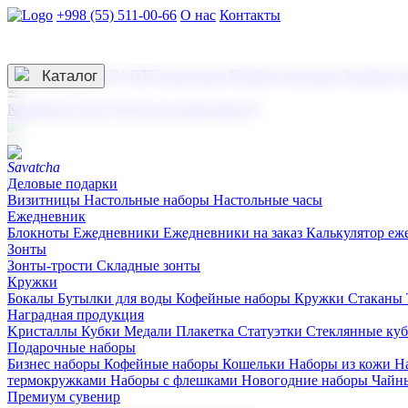
+998 (55) 511-00-66
О нас
Контакты
Услуги по нанесению
3D гравировка
Каталог
UV DTF нанесение
Горячее тиснение
Заливка с
☰
Контакты
О нас
Услуги по нанесению
Деловые подарки
Визитницы
Настольные наборы
Настольные часы
Ежедневник
Блокноты
Ежедневники
Ежедневники на заказ
Калькулятор еж
Зонты
Зонты-трости
Складные зонты
Кружки
Бокалы
Бутылки для воды
Кофейные наборы
Кружки
Стаканы
Наградная продукция
Kристаллы
Кубки
Медали
Плакетка
Статуэтки
Стеклянные ку
Подарочные наборы
Бизнес наборы
Кофейные наборы
Кошельки
Наборы из кожи
Н
термокружками
Наборы с флешками
Новогодние наборы
Чайн
Премиум сувенир