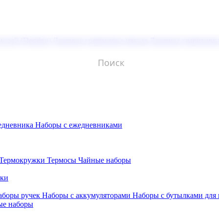
молой (Doming)
Лазерная гравировка мягкая
Лазерная гравировк
едневника
Наборы с ежедневниками
Термокружки
Термосы
Чайные наборы
бки
аборы ручек
Наборы с аккумуляторами
Наборы с бутылками для
ые наборы