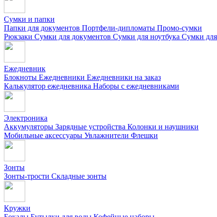
Сумки и папки
Папки для документов
Портфели-дипломаты
Промо-сумки
Рюкзаки
Сумки для документов
Сумки для ноутбука
Сумки для
Ежедневник
Блокноты
Ежедневники
Ежедневники на заказ
Калькулятор ежедневника
Наборы с ежедневниками
Электроника
Аккумуляторы
Зарядные устройства
Колонки и наушники
Мобильные аксессуары
Увлажнители
Флешки
Зонты
Зонты-трости
Складные зонты
Кружки
Бокалы
Бутылки для воды
Кофейные наборы