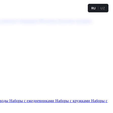
RU
UZ
а твердая
Сублимация
УФ-печать
Холодное тиснение
 воды
Наборы с ежедневниками
Наборы с кружками
Наборы с