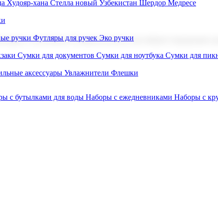
а Худояр-хана
Стелла новый Узбекистан
Шердор Медресе
ки
вые ручки
Футляры для ручек
Эко ручки
ниров с логотипом. В нашем каталоге вы найдете продукцию для
заки
Сумки для документов
Сумки для ноутбука
Сумки для пик
льные аксессуары
Увлажнители
Флешки
ры с бутылками для воды
Наборы с ежедневниками
Наборы с к