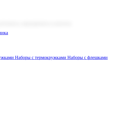
 бизнеса, мероприятия и клиентов.
ника
ружками
Наборы с термокружками
Наборы с флешками