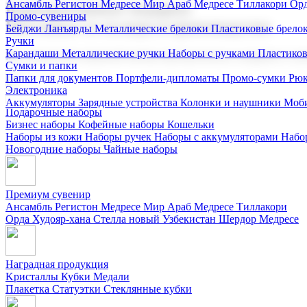
Ансамбль Регистон
Медресе Мир Араб
Медресе Тиллакори
Орд
Корпоративные подарки
Промо-сувениры
Поставка со склада и производство
Бейджи
Ланъярды
Металлические брелоки
Пластиковые брело
Ручки
Карандаши
Металлические ручки
Наборы с ручками
Пластико
Мы предлагаем широкий выбор корпоративных подарков и суве
Сумки и папки
Папки для документов
Портфели-дипломаты
Промо-сумки
Рюк
Электроника
Аккумуляторы
Зарядные устройства
Колонки и наушники
Моби
Подарочные наборы
Бизнес наборы
Кофейные наборы
Кошельки
Наборы из кожи
Наборы ручек
Наборы с аккумуляторами
Набо
Новогодние наборы
Чайные наборы
Премиум сувенир
Ансамбль Регистон
Медресе Мир Араб
Медресе Тиллакори
Орда Худояр-хана
Стелла новый Узбекистан
Шердор Медресе
Наградная продукция
Kристаллы
Кубки
Медали
Плакетка
Статуэтки
Стеклянные кубки