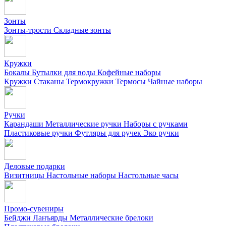
Зонты
Зонты-трости
Складные зонты
Кружки
Бокалы
Бутылки для воды
Кофейные наборы
Кружки
Стаканы
Термокружки
Термосы
Чайные наборы
Ручки
Карандаши
Металлические ручки
Наборы с ручками
Пластиковые ручки
Футляры для ручек
Эко ручки
Деловые подарки
Визитницы
Настольные наборы
Настольные часы
Промо-сувениры
Бейджи
Ланъярды
Металлические брелоки