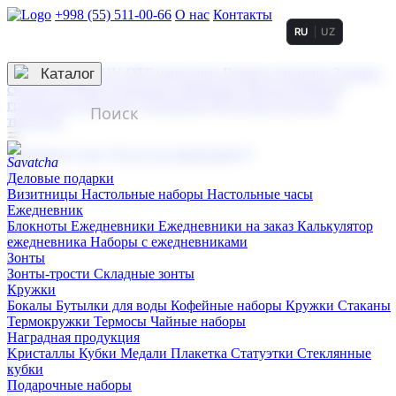
+998 (55) 511-00-66
О нас
Контакты
RU
UZ
Услуги по нанесению
3D гравировка
Каталог
UV DTF нанесение
Горячее тиснение
Заливка
смолой (Doming)
Лазерная гравировка мягкая
Лазерная
гравировка твердая
Сублимация
УФ-печать
Холодное
тиснение
☰
Контакты
О нас
Услуги по нанесению
Деловые подарки
Визитницы
Настольные наборы
Настольные часы
Ежедневник
Блокноты
Ежедневники
Ежедневники на заказ
Калькулятор
ежедневника
Наборы с ежедневниками
Зонты
Зонты-трости
Складные зонты
Кружки
Бокалы
Бутылки для воды
Кофейные наборы
Кружки
Стаканы
Термокружки
Термосы
Чайные наборы
Наградная продукция
Kристаллы
Кубки
Медали
Плакетка
Статуэтки
Стеклянные
кубки
Подарочные наборы