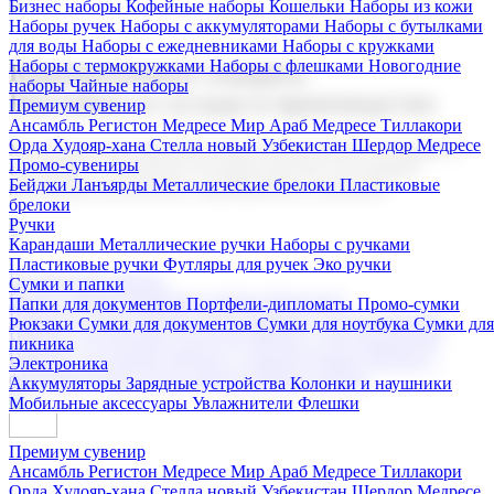
Бизнес наборы
Кофейные наборы
Кошельки
Наборы из кожи
Наборы ручек
Наборы с аккумуляторами
Наборы с бутылками
для воды
Наборы с ежедневниками
Наборы с кружками
Наборы с термокружками
Наборы с флешками
Новогодние
Корпоративные подарки
наборы
Чайные наборы
Поставка со склада и производство
Премиум сувенир
Ансамбль Регистон
Медресе Мир Араб
Медресе Тиллакори
Орда Худояр-хана
Стелла новый Узбекистан
Шердор Медресе
Мы предлагаем широкий выбор корпоративных подарков и
Промо-сувениры
сувениров с логотипом. В нашем каталоге вы найдете
Бейджи
Ланъярды
Металлические брелоки
Пластиковые
продукцию для бизнеса, мероприятия и клиентов.
брелоки
Ручки
Карандаши
Металлические ручки
Наборы с ручками
Пластиковые ручки
Футляры для ручек
Эко ручки
Подарочные наборы
Сумки и папки
Бизнес наборы
Кофейные наборы
Кошельки
Папки для документов
Портфели-дипломаты
Промо-сумки
Наборы из кожи
Наборы ручек
Наборы с аккумуляторами
Рюкзаки
Сумки для документов
Сумки для ноутбука
Сумки для
Наборы с бутылками для воды
Наборы с ежедневниками
пикника
Наборы с кружками
Наборы с термокружками
Наборы с
Электроника
флешками
Новогодние наборы
Чайные наборы
Аккумуляторы
Зарядные устройства
Колонки и наушники
Мобильные аксессуары
Увлажнители
Флешки
Премиум сувенир
Ансамбль Регистон
Медресе Мир Араб
Медресе Тиллакори
Орда Худояр-хана
Стелла новый Узбекистан
Шердор Медресе