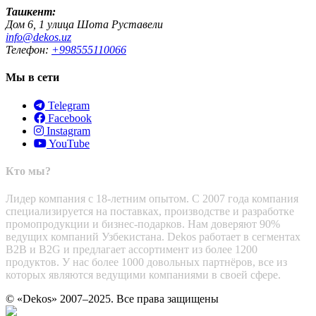
Ташкент:
Дом 6, 1 улица Шота Руставели
info@dekos.uz
Телефон:
+998555110066
Мы в сети
Telegram
Facebook
Instagram
YouTube
Кто мы?
Лидер компания с 18-летним опытом. С 2007 года компания
специализируется на поставках, производстве и разработке
промопродукции и бизнес-подарков. Нам доверяют 90%
ведущих компаний Узбекистана. Dekos работает в сегментах
B2B и B2G и предлагает ассортимент из более 1200
продуктов. У нас более 1000 довольных партнёров, все из
которых являются ведущими компаниями в своей сфере.
© «Dekos» 2007–2025. Все права защищены