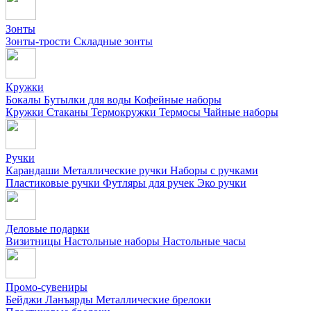
Зонты
Зонты-трости
Складные зонты
Кружки
Бокалы
Бутылки для воды
Кофейные наборы
Кружки
Стаканы
Термокружки
Термосы
Чайные наборы
Ручки
Карандаши
Металлические ручки
Наборы с ручками
Пластиковые ручки
Футляры для ручек
Эко ручки
Деловые подарки
Визитницы
Настольные наборы
Настольные часы
Промо-сувениры
Бейджи
Ланъярды
Металлические брелоки