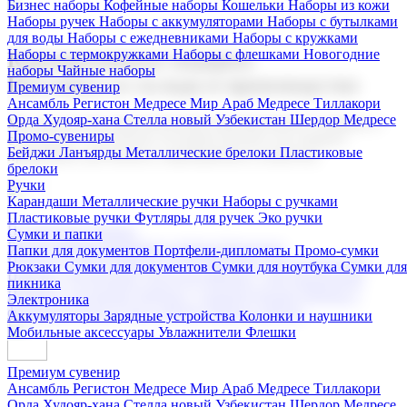
Бизнес наборы
Кофейные наборы
Кошельки
Наборы из кожи
Наборы ручек
Наборы с аккумуляторами
Наборы с бутылками
для воды
Наборы с ежедневниками
Наборы с кружками
Наборы с термокружками
Наборы с флешками
Новогодние
Корпоративные подарки
наборы
Чайные наборы
Поставка со склада и производство
Премиум сувенир
Ансамбль Регистон
Медресе Мир Араб
Медресе Тиллакори
Орда Худояр-хана
Стелла новый Узбекистан
Шердор Медресе
Мы предлагаем широкий выбор корпоративных подарков и
Промо-сувениры
сувениров с логотипом. В нашем каталоге вы найдете
Бейджи
Ланъярды
Металлические брелоки
Пластиковые
продукцию для бизнеса, мероприятия и клиентов.
брелоки
Ручки
Карандаши
Металлические ручки
Наборы с ручками
Пластиковые ручки
Футляры для ручек
Эко ручки
Подарочные наборы
Сумки и папки
Бизнес наборы
Кофейные наборы
Кошельки
Папки для документов
Портфели-дипломаты
Промо-сумки
Наборы из кожи
Наборы ручек
Наборы с аккумуляторами
Рюкзаки
Сумки для документов
Сумки для ноутбука
Сумки для
Наборы с бутылками для воды
Наборы с ежедневниками
пикника
Наборы с кружками
Наборы с термокружками
Наборы с
Электроника
флешками
Новогодние наборы
Чайные наборы
Аккумуляторы
Зарядные устройства
Колонки и наушники
Мобильные аксессуары
Увлажнители
Флешки
Премиум сувенир
Ансамбль Регистон
Медресе Мир Араб
Медресе Тиллакори
Орда Худояр-хана
Стелла новый Узбекистан
Шердор Медресе