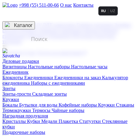
+998 (55) 511-00-66
О нас
Контакты
RU
UZ
Услуги по нанесению
3D гравировка
Каталог
UV DTF нанесение
Горячее тиснение
Заливка
смолой (Doming)
Лазерная гравировка мягкая
Лазерная
гравировка твердая
Сублимация
УФ-печать
Холодное
тиснение
☰
Контакты
О нас
Услуги по нанесению
Деловые подарки
Визитницы
Настольные наборы
Настольные часы
Ежедневник
Блокноты
Ежедневники
Ежедневники на заказ
Калькулятор
ежедневника
Наборы с ежедневниками
Зонты
Зонты-трости
Складные зонты
Кружки
Бокалы
Бутылки для воды
Кофейные наборы
Кружки
Стаканы
Термокружки
Термосы
Чайные наборы
Наградная продукция
Kристаллы
Кубки
Медали
Плакетка
Статуэтки
Стеклянные
кубки
Подарочные наборы