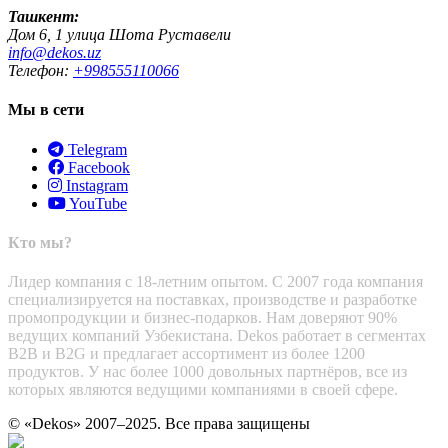
Ташкент:
Дом 6, 1 улица Шота Руставели
info@dekos.uz
Телефон:
+998555110066
Мы в сети
Telegram
Facebook
Instagram
YouTube
Кто мы?
Лидер компания с 18-летним опытом. С 2007 года компания
специализируется на поставках, производстве и разработке
промопродукции и бизнес-подарков. Нам доверяют 90%
ведущих компаний Узбекистана. Dekos работает в сегментах
B2B и B2G и предлагает ассортимент из более 1200
продуктов. У нас более 1000 довольных партнёров, все из
которых являются ведущими компаниями в своей сфере.
© «Dekos» 2007–2025. Все права защищены