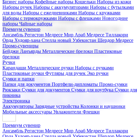
Бизнес наборы
Кофейные наборы
Кошельки
Наборы из кожи
Наборы ручек
Наборы с аккумуляторами
Наборы с бутылками
для воды
Наборы с ежедневниками
Наборы с кружками
Наборы с термокружками
Наборы с флешками
Новогодние
Корпоративные подарки
наборы
Чайные наборы
Поставка со склада и производство
Премиум сувенир
Ансамбль Регистон
Медресе Мир Араб
Медресе Тиллакори
Орда Худояр-хана
Стелла новый Узбекистан
Шердор Медресе
Мы предлагаем широкий выбор корпоративных подарков и
Промо-сувениры
сувениров с логотипом. В нашем каталоге вы найдете
Бейджи
Ланъярды
Металлические брелоки
Пластиковые
продукцию для бизнеса, мероприятия и клиентов.
брелоки
Ручки
Карандаши
Металлические ручки
Наборы с ручками
Пластиковые ручки
Футляры для ручек
Эко ручки
Подарочные наборы
Сумки и папки
Бизнес наборы
Кофейные наборы
Кошельки
Папки для документов
Портфели-дипломаты
Промо-сумки
Наборы из кожи
Наборы ручек
Наборы с аккумуляторами
Рюкзаки
Сумки для документов
Сумки для ноутбука
Сумки для
Наборы с бутылками для воды
Наборы с ежедневниками
пикника
Наборы с кружками
Наборы с термокружками
Наборы с
Электроника
флешками
Новогодние наборы
Чайные наборы
Аккумуляторы
Зарядные устройства
Колонки и наушники
Мобильные аксессуары
Увлажнители
Флешки
Премиум сувенир
Ансамбль Регистон
Медресе Мир Араб
Медресе Тиллакори
Орда Худояр-хана
Стелла новый Узбекистан
Шердор Медресе