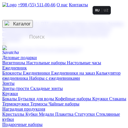
+998 (55) 511-00-66
О нас
Контакты
RU
UZ
Услуги по нанесению
3D гравировка
Каталог
UV DTF нанесение
Горячее тиснение
Заливка
смолой (Doming)
Лазерная гравировка мягкая
Лазерная
гравировка твердая
Сублимация
УФ-печать
Холодное
тиснение
☰
Контакты
О нас
Услуги по нанесению
Деловые подарки
Визитницы
Настольные наборы
Настольные часы
Ежедневник
Блокноты
Ежедневники
Ежедневники на заказ
Калькулятор
ежедневника
Наборы с ежедневниками
Зонты
Зонты-трости
Складные зонты
Кружки
Бокалы
Бутылки для воды
Кофейные наборы
Кружки
Стаканы
Термокружки
Термосы
Чайные наборы
Наградная продукция
Kристаллы
Кубки
Медали
Плакетка
Статуэтки
Стеклянные
кубки
Подарочные наборы