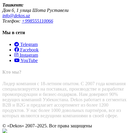
Ташкент:
Дом 6, 1 улица Шота Руставели
info@dekos.uz
Телефон:
+998555110066
Мы в сети
Telegram
Facebook
Instagram
YouTube
Кто мы?
Лидер компания с 18-летним опытом. С 2007 года компания
специализируется на поставках, производстве и разработке
промопродукции и бизнес-подарков. Нам доверяют 90%
ведущих компаний Узбекистана. Dekos работает в сегментах
B2B и B2G и предлагает ассортимент из более 1200
продуктов. У нас более 1000 довольных партнёров, все из
которых являются ведущими компаниями в своей сфере.
© «Dekos» 2007–2025. Все права защищены