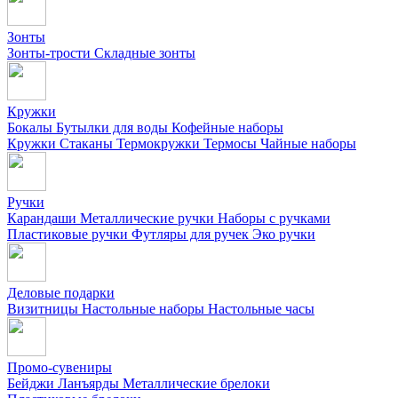
Зонты
Зонты-трости
Складные зонты
Кружки
Бокалы
Бутылки для воды
Кофейные наборы
Кружки
Стаканы
Термокружки
Термосы
Чайные наборы
Ручки
Карандаши
Металлические ручки
Наборы с ручками
Пластиковые ручки
Футляры для ручек
Эко ручки
Деловые подарки
Визитницы
Настольные наборы
Настольные часы
Промо-сувениры
Бейджи
Ланъярды
Металлические брелоки