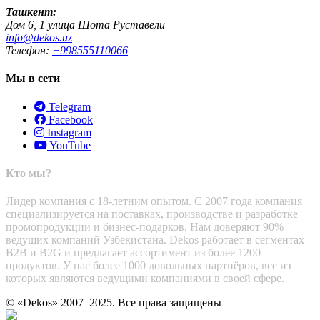
Ташкент:
Дом 6, 1 улица Шота Руставели
info@dekos.uz
Телефон:
+998555110066
Мы в сети
Telegram
Facebook
Instagram
YouTube
Кто мы?
Лидер компания с 18-летним опытом. С 2007 года компания
специализируется на поставках, производстве и разработке
промопродукции и бизнес-подарков. Нам доверяют 90%
ведущих компаний Узбекистана. Dekos работает в сегментах
B2B и B2G и предлагает ассортимент из более 1200
продуктов. У нас более 1000 довольных партнёров, все из
которых являются ведущими компаниями в своей сфере.
© «Dekos» 2007–2025. Все права защищены