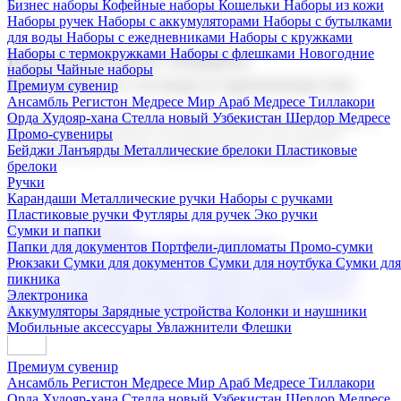
Бизнес наборы
Кофейные наборы
Кошельки
Наборы из кожи
Наборы ручек
Наборы с аккумуляторами
Наборы с бутылками
для воды
Наборы с ежедневниками
Наборы с кружками
Наборы с термокружками
Наборы с флешками
Новогодние
Корпоративные подарки
наборы
Чайные наборы
Поставка со склада и производство
Премиум сувенир
Ансамбль Регистон
Медресе Мир Араб
Медресе Тиллакори
Орда Худояр-хана
Стелла новый Узбекистан
Шердор Медресе
Мы предлагаем широкий выбор корпоративных подарков и
Промо-сувениры
сувениров с логотипом. В нашем каталоге вы найдете
Бейджи
Ланъярды
Металлические брелоки
Пластиковые
продукцию для бизнеса, мероприятия и клиентов.
брелоки
Ручки
Карандаши
Металлические ручки
Наборы с ручками
Пластиковые ручки
Футляры для ручек
Эко ручки
Подарочные наборы
Сумки и папки
Бизнес наборы
Кофейные наборы
Кошельки
Папки для документов
Портфели-дипломаты
Промо-сумки
Наборы из кожи
Наборы ручек
Наборы с аккумуляторами
Рюкзаки
Сумки для документов
Сумки для ноутбука
Сумки для
Наборы с бутылками для воды
Наборы с ежедневниками
пикника
Наборы с кружками
Наборы с термокружками
Наборы с
Электроника
флешками
Новогодние наборы
Чайные наборы
Аккумуляторы
Зарядные устройства
Колонки и наушники
Мобильные аксессуары
Увлажнители
Флешки
Премиум сувенир
Ансамбль Регистон
Медресе Мир Араб
Медресе Тиллакори
Орда Худояр-хана
Стелла новый Узбекистан
Шердор Медресе