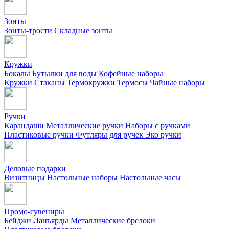
Зонты
Зонты-трости
Складные зонты
Кружки
Бокалы
Бутылки для воды
Кофейные наборы
Кружки
Стаканы
Термокружки
Термосы
Чайные наборы
Ручки
Карандаши
Металлические ручки
Наборы с ручками
Пластиковые ручки
Футляры для ручек
Эко ручки
Деловые подарки
Визитницы
Настольные наборы
Настольные часы
Промо-сувениры
Бейджи
Ланъярды
Металлические брелоки