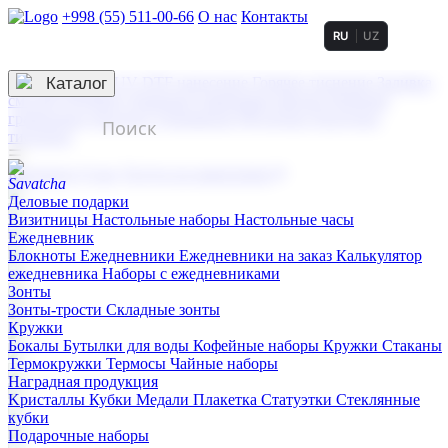
+998 (55) 511-00-66
О нас
Контакты
RU
UZ
Услуги по нанесению
3D гравировка
Каталог
UV DTF нанесение
Горячее тиснение
Заливка
смолой (Doming)
Лазерная гравировка мягкая
Лазерная
гравировка твердая
Сублимация
УФ-печать
Холодное
тиснение
☰
Контакты
О нас
Услуги по нанесению
Деловые подарки
Визитницы
Настольные наборы
Настольные часы
Ежедневник
Блокноты
Ежедневники
Ежедневники на заказ
Калькулятор
ежедневника
Наборы с ежедневниками
Зонты
Зонты-трости
Складные зонты
Кружки
Бокалы
Бутылки для воды
Кофейные наборы
Кружки
Стаканы
Термокружки
Термосы
Чайные наборы
Наградная продукция
Kристаллы
Кубки
Медали
Плакетка
Статуэтки
Стеклянные
кубки
Подарочные наборы