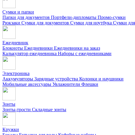
Сумки и папки
Папки для документов
Портфели-дипломаты
Промо-сумки
Рюкзаки
Сумки для документов
Сумки для ноутбука
Сумки для
Ежедневник
Блокноты
Ежедневники
Ежедневники на заказ
Калькулятор ежедневника
Наборы с ежедневниками
Электроника
Аккумуляторы
Зарядные устройства
Колонки и наушники
Мобильные аксессуары
Увлажнители
Флешки
Зонты
Зонты-трости
Складные зонты
Кружки
Бокалы
Бутылки для воды
Кофейные наборы