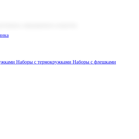
 бизнеса, мероприятия и клиентов.
ника
ружками
Наборы с термокружками
Наборы с флешками