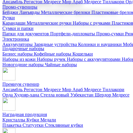
Ансамбль Регистон
Медресе Мир Араб
Медресе Тиллакори
Орд
Корпоративные подарки
Промо-сувениры
Поставка со склада и производство
Бейджи
Ланъярды
Металлические брелоки
Пластиковые брело
Ручки
Карандаши
Металлические ручки
Наборы с ручками
Пластико
Мы предлагаем широкий выбор корпоративных подарков и суве
Сумки и папки
Папки для документов
Портфели-дипломаты
Промо-сумки
Рюк
Электроника
Аккумуляторы
Зарядные устройства
Колонки и наушники
Моби
Подарочные наборы
Бизнес наборы
Кофейные наборы
Кошельки
Наборы из кожи
Наборы ручек
Наборы с аккумуляторами
Набо
Новогодние наборы
Чайные наборы
Премиум сувенир
Ансамбль Регистон
Медресе Мир Араб
Медресе Тиллакори
Орда Худояр-хана
Стелла новый Узбекистан
Шердор Медресе
Наградная продукция
Kристаллы
Кубки
Медали
Плакетка
Статуэтки
Стеклянные кубки