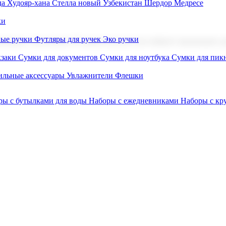
а Худояр-хана
Стелла новый Узбекистан
Шердор Медресе
ки
вые ручки
Футляры для ручек
Эко ручки
ниров с логотипом. В нашем каталоге вы найдете продукцию для
заки
Сумки для документов
Сумки для ноутбука
Сумки для пик
льные аксессуары
Увлажнители
Флешки
ры с бутылками для воды
Наборы с ежедневниками
Наборы с к