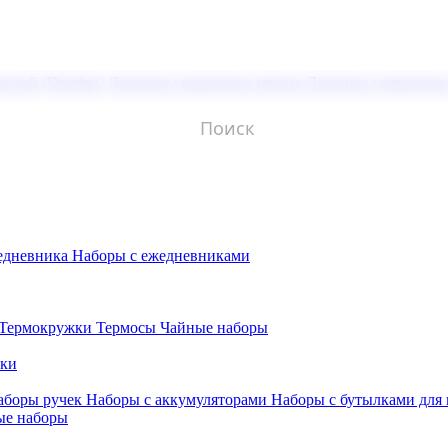
молой (Doming)
Лазерная гравировка мягкая
Лазерная гравировк
едневника
Наборы с ежедневниками
Термокружки
Термосы
Чайные наборы
бки
аборы ручек
Наборы с аккумуляторами
Наборы с бутылками для
ые наборы