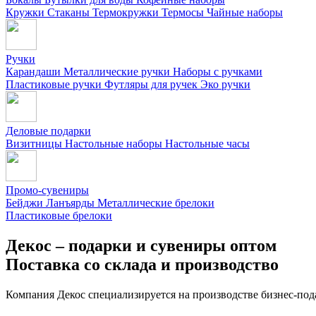
Кружки
Стаканы
Термокружки
Термосы
Чайные наборы
Ручки
Карандаши
Металлические ручки
Наборы с ручками
Пластиковые ручки
Футляры для ручек
Эко ручки
Деловые подарки
Визитницы
Настольные наборы
Настольные часы
Промо-сувениры
Бейджи
Ланъярды
Металлические брелоки
Пластиковые брелоки
Декос – подарки и сувениры оптом
Поставка со склада и производство
Компания Декос специализируется на производстве бизнес-под