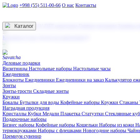
+998 (55) 511-00-66
О нас
Контакты
Услуги по нанесению
3D гравировка
Каталог
UV DTF нанесение
Горячее тиснение
Заливка с
☰
Контакты
О нас
Услуги по нанесению
Деловые подарки
Визитницы
Настольные наборы
Настольные часы
Ежедневник
Блокноты
Ежедневники
Ежедневники на заказ
Калькулятор еж
Зонты
Зонты-трости
Складные зонты
Кружки
Бокалы
Бутылки для воды
Кофейные наборы
Кружки
Стаканы
Наградная продукция
Kристаллы
Кубки
Медали
Плакетка
Статуэтки
Стеклянные ку
Подарочные наборы
Бизнес наборы
Кофейные наборы
Кошельки
Наборы из кожи
Н
термокружками
Наборы с флешками
Новогодние наборы
Чайн
Премиум сувенир