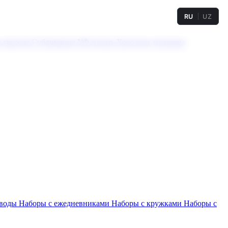
RU
UZ
а твердая
Сублимация
УФ-печать
Холодное тиснение
 воды
Наборы с ежедневниками
Наборы с кружками
Наборы с