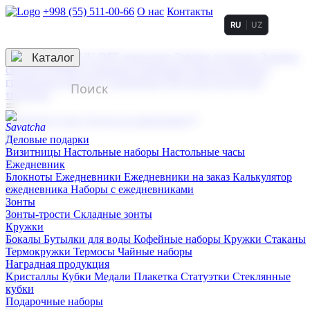
+998 (55) 511-00-66
О нас
Контакты
RU
UZ
Услуги по нанесению
3D гравировка
Каталог
UV DTF нанесение
Горячее тиснение
Заливка
смолой (Doming)
Лазерная гравировка мягкая
Лазерная
гравировка твердая
Сублимация
УФ-печать
Холодное
тиснение
☰
Контакты
О нас
Услуги по нанесению
Деловые подарки
Визитницы
Настольные наборы
Настольные часы
Ежедневник
Блокноты
Ежедневники
Ежедневники на заказ
Калькулятор
ежедневника
Наборы с ежедневниками
Зонты
Зонты-трости
Складные зонты
Кружки
Бокалы
Бутылки для воды
Кофейные наборы
Кружки
Стаканы
Термокружки
Термосы
Чайные наборы
Наградная продукция
Kристаллы
Кубки
Медали
Плакетка
Статуэтки
Стеклянные
кубки
Подарочные наборы