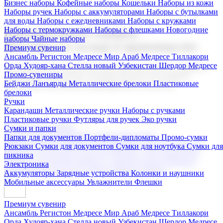
Бизнес наборы
Кофейные наборы
Кошельки
Наборы из кожи
Наборы ручек
Наборы с аккумуляторами
Наборы с бутылками
для воды
Наборы с ежедневниками
Наборы с кружками
Наборы с термокружками
Наборы с флешками
Новогодние
Корпоративные подарки
наборы
Чайные наборы
Поставка со склада и производство
Премиум сувенир
Ансамбль Регистон
Медресе Мир Араб
Медресе Тиллакори
Орда Худояр-хана
Стелла новый Узбекистан
Шердор Медресе
Мы предлагаем широкий выбор корпоративных подарков и
Промо-сувениры
сувениров с логотипом. В нашем каталоге вы найдете
Бейджи
Ланъярды
Металлические брелоки
Пластиковые
продукцию для бизнеса, мероприятия и клиентов.
брелоки
Ручки
Карандаши
Металлические ручки
Наборы с ручками
Пластиковые ручки
Футляры для ручек
Эко ручки
Подарочные наборы
Сумки и папки
Бизнес наборы
Кофейные наборы
Кошельки
Папки для документов
Портфели-дипломаты
Промо-сумки
Наборы из кожи
Наборы ручек
Наборы с аккумуляторами
Рюкзаки
Сумки для документов
Сумки для ноутбука
Сумки для
Наборы с бутылками для воды
Наборы с ежедневниками
пикника
Наборы с кружками
Наборы с термокружками
Наборы с
Электроника
флешками
Новогодние наборы
Чайные наборы
Аккумуляторы
Зарядные устройства
Колонки и наушники
Мобильные аксессуары
Увлажнители
Флешки
Премиум сувенир
Ансамбль Регистон
Медресе Мир Араб
Медресе Тиллакори
Орда Худояр-хана
Стелла новый Узбекистан
Шердор Медресе