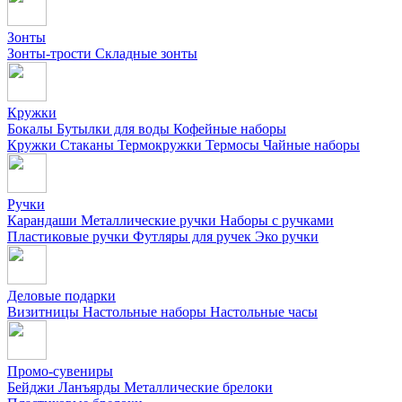
Зонты
Зонты-трости
Складные зонты
Кружки
Бокалы
Бутылки для воды
Кофейные наборы
Кружки
Стаканы
Термокружки
Термосы
Чайные наборы
Ручки
Карандаши
Металлические ручки
Наборы с ручками
Пластиковые ручки
Футляры для ручек
Эко ручки
Деловые подарки
Визитницы
Настольные наборы
Настольные часы
Промо-сувениры
Бейджи
Ланъярды
Металлические брелоки