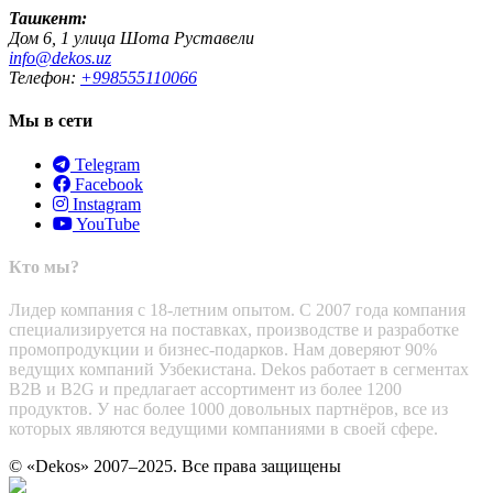
Ташкент:
Дом 6, 1 улица Шота Руставели
info@dekos.uz
Телефон:
+998555110066
Мы в сети
Telegram
Facebook
Instagram
YouTube
Кто мы?
Лидер компания с 18-летним опытом. С 2007 года компания
специализируется на поставках, производстве и разработке
промопродукции и бизнес-подарков. Нам доверяют 90%
ведущих компаний Узбекистана. Dekos работает в сегментах
B2B и B2G и предлагает ассортимент из более 1200
продуктов. У нас более 1000 довольных партнёров, все из
которых являются ведущими компаниями в своей сфере.
© «Dekos» 2007–2025. Все права защищены