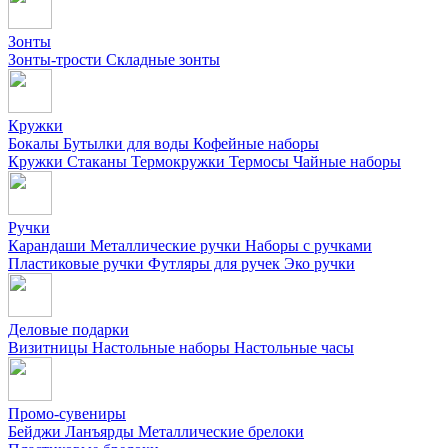
Зонты
Зонты-трости
Складные зонты
Кружки
Бокалы
Бутылки для воды
Кофейные наборы
Кружки
Стаканы
Термокружки
Термосы
Чайные наборы
Ручки
Карандаши
Металлические ручки
Наборы с ручками
Пластиковые ручки
Футляры для ручек
Эко ручки
Деловые подарки
Визитницы
Настольные наборы
Настольные часы
Промо-сувениры
Бейджи
Ланъярды
Металлические брелоки