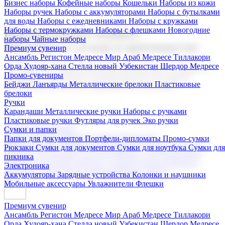
Бизнес наборы
Кофейные наборы
Кошельки
Наборы из кожи
Наборы ручек
Наборы с аккумуляторами
Наборы с бутылками
для воды
Наборы с ежедневниками
Наборы с кружками
Наборы с термокружками
Наборы с флешками
Новогодние
Корпоративные подарки
наборы
Чайные наборы
Поставка со склада и производство
Премиум сувенир
Ансамбль Регистон
Медресе Мир Араб
Медресе Тиллакори
Орда Худояр-хана
Стелла новый Узбекистан
Шердор Медресе
Мы предлагаем широкий выбор корпоративных подарков и
Промо-сувениры
сувениров с логотипом. В нашем каталоге вы найдете
Бейджи
Ланъярды
Металлические брелоки
Пластиковые
продукцию для бизнеса, мероприятия и клиентов.
брелоки
Ручки
Карандаши
Металлические ручки
Наборы с ручками
Пластиковые ручки
Футляры для ручек
Эко ручки
Подарочные наборы
Сумки и папки
Бизнес наборы
Кофейные наборы
Кошельки
Папки для документов
Портфели-дипломаты
Промо-сумки
Наборы из кожи
Наборы ручек
Наборы с аккумуляторами
Рюкзаки
Сумки для документов
Сумки для ноутбука
Сумки для
Наборы с бутылками для воды
Наборы с ежедневниками
пикника
Наборы с кружками
Наборы с термокружками
Наборы с
Электроника
флешками
Новогодние наборы
Чайные наборы
Аккумуляторы
Зарядные устройства
Колонки и наушники
Мобильные аксессуары
Увлажнители
Флешки
Премиум сувенир
Ансамбль Регистон
Медресе Мир Араб
Медресе Тиллакори
Орда Худояр-хана
Стелла новый Узбекистан
Шердор Медресе