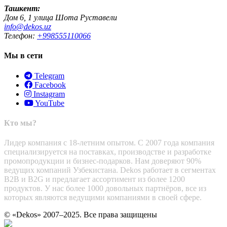
Ташкент:
Дом 6, 1 улица Шота Руставели
info@dekos.uz
Телефон:
+998555110066
Мы в сети
Telegram
Facebook
Instagram
YouTube
Кто мы?
Лидер компания с 18-летним опытом. С 2007 года компания
специализируется на поставках, производстве и разработке
промопродукции и бизнес-подарков. Нам доверяют 90%
ведущих компаний Узбекистана. Dekos работает в сегментах
B2B и B2G и предлагает ассортимент из более 1200
продуктов. У нас более 1000 довольных партнёров, все из
которых являются ведущими компаниями в своей сфере.
© «Dekos» 2007–2025. Все права защищены