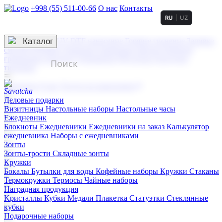
+998 (55) 511-00-66
О нас
Контакты
RU
UZ
Услуги по нанесению
3D гравировка
Каталог
UV DTF нанесение
Горячее тиснение
Заливка
смолой (Doming)
Лазерная гравировка мягкая
Лазерная
гравировка твердая
Сублимация
УФ-печать
Холодное
тиснение
☰
Контакты
О нас
Услуги по нанесению
Деловые подарки
Визитницы
Настольные наборы
Настольные часы
Ежедневник
Блокноты
Ежедневники
Ежедневники на заказ
Калькулятор
ежедневника
Наборы с ежедневниками
Зонты
Зонты-трости
Складные зонты
Кружки
Бокалы
Бутылки для воды
Кофейные наборы
Кружки
Стаканы
Термокружки
Термосы
Чайные наборы
Наградная продукция
Kристаллы
Кубки
Медали
Плакетка
Статуэтки
Стеклянные
кубки
Подарочные наборы