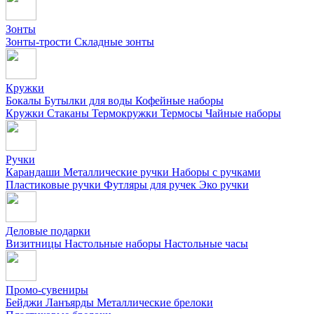
Зонты
Зонты-трости
Складные зонты
Кружки
Бокалы
Бутылки для воды
Кофейные наборы
Кружки
Стаканы
Термокружки
Термосы
Чайные наборы
Ручки
Карандаши
Металлические ручки
Наборы с ручками
Пластиковые ручки
Футляры для ручек
Эко ручки
Деловые подарки
Визитницы
Настольные наборы
Настольные часы
Промо-сувениры
Бейджи
Ланъярды
Металлические брелоки