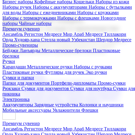
Бизнес наборы
Кофейные наборы
Кошельки
Наборы из кожи
Наборы ручек
Наборы с аккумуляторами
Наборы с бутылками
для воды
Наборы с ежедневниками
Наборы с кружками
Наборы с термокружками
Наборы с флешками
Новогодние
Корпоративные подарки
наборы
Чайные наборы
Поставка со склада и производство
Премиум сувенир
Ансамбль Регистон
Медресе Мир Араб
Медресе Тиллакори
Орда Худояр-хана
Стелла новый Узбекистан
Шердор Медресе
Мы предлагаем широкий выбор корпоративных подарков и
Промо-сувениры
сувениров с логотипом. В нашем каталоге вы найдете
Бейджи
Ланъярды
Металлические брелоки
Пластиковые
продукцию для бизнеса, мероприятия и клиентов.
брелоки
Ручки
Карандаши
Металлические ручки
Наборы с ручками
Пластиковые ручки
Футляры для ручек
Эко ручки
Подарочные наборы
Сумки и папки
Бизнес наборы
Кофейные наборы
Кошельки
Папки для документов
Портфели-дипломаты
Промо-сумки
Наборы из кожи
Наборы ручек
Наборы с аккумуляторами
Рюкзаки
Сумки для документов
Сумки для ноутбука
Сумки для
Наборы с бутылками для воды
Наборы с ежедневниками
пикника
Наборы с кружками
Наборы с термокружками
Наборы с
Электроника
флешками
Новогодние наборы
Чайные наборы
Аккумуляторы
Зарядные устройства
Колонки и наушники
Мобильные аксессуары
Увлажнители
Флешки
Премиум сувенир
Ансамбль Регистон
Медресе Мир Араб
Медресе Тиллакори
Орда Худояр-хана
Стелла новый Узбекистан
Шердор Медресе