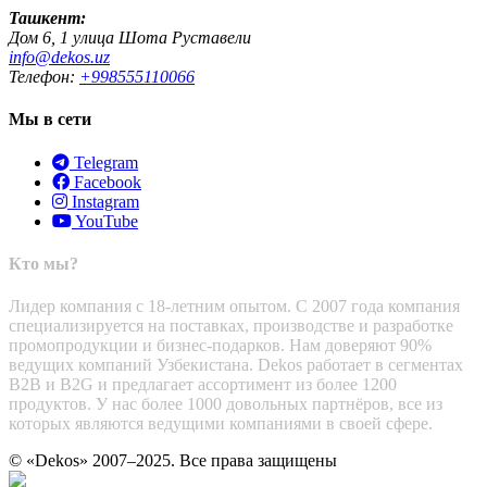
Ташкент:
Дом 6, 1 улица Шота Руставели
info@dekos.uz
Телефон:
+998555110066
Мы в сети
Telegram
Facebook
Instagram
YouTube
Кто мы?
Лидер компания с 18-летним опытом. С 2007 года компания
специализируется на поставках, производстве и разработке
промопродукции и бизнес-подарков. Нам доверяют 90%
ведущих компаний Узбекистана. Dekos работает в сегментах
B2B и B2G и предлагает ассортимент из более 1200
продуктов. У нас более 1000 довольных партнёров, все из
которых являются ведущими компаниями в своей сфере.
© «Dekos» 2007–2025. Все права защищены