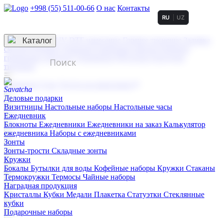
+998 (55) 511-00-66
О нас
Контакты
RU
UZ
Услуги по нанесению
3D гравировка
Каталог
UV DTF нанесение
Горячее тиснение
Заливка
смолой (Doming)
Лазерная гравировка мягкая
Лазерная
гравировка твердая
Сублимация
УФ-печать
Холодное
тиснение
☰
Контакты
О нас
Услуги по нанесению
Деловые подарки
Визитницы
Настольные наборы
Настольные часы
Ежедневник
Блокноты
Ежедневники
Ежедневники на заказ
Калькулятор
ежедневника
Наборы с ежедневниками
Зонты
Зонты-трости
Складные зонты
Кружки
Бокалы
Бутылки для воды
Кофейные наборы
Кружки
Стаканы
Термокружки
Термосы
Чайные наборы
Наградная продукция
Kристаллы
Кубки
Медали
Плакетка
Статуэтки
Стеклянные
кубки
Подарочные наборы