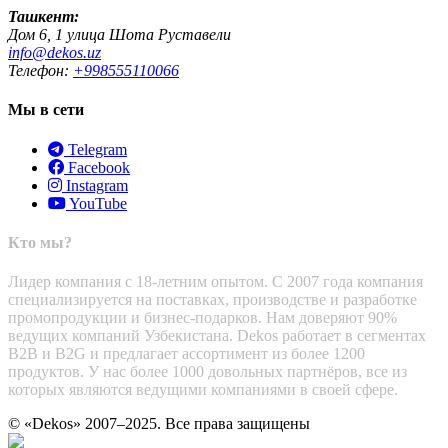
Ташкент:
Дом 6, 1 улица Шота Руставели
info@dekos.uz
Телефон:
+998555110066
Мы в сети
Telegram
Facebook
Instagram
YouTube
Кто мы?
Лидер компания с 18-летним опытом. С 2007 года компания
специализируется на поставках, производстве и разработке
промопродукции и бизнес-подарков. Нам доверяют 90%
ведущих компаний Узбекистана. Dekos работает в сегментах
B2B и B2G и предлагает ассортимент из более 1200
продуктов. У нас более 1000 довольных партнёров, все из
которых являются ведущими компаниями в своей сфере.
© «Dekos» 2007–2025. Все права защищены