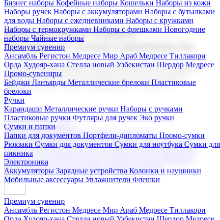
Бизнес наборы
Кофейные наборы
Кошельки
Наборы из кожи
Наборы ручек
Наборы с аккумуляторами
Наборы с бутылками
для воды
Наборы с ежедневниками
Наборы с кружками
Наборы с термокружками
Наборы с флешками
Новогодние
Корпоративные подарки
наборы
Чайные наборы
Поставка со склада и производство
Премиум сувенир
Ансамбль Регистон
Медресе Мир Араб
Медресе Тиллакори
Орда Худояр-хана
Стелла новый Узбекистан
Шердор Медресе
Мы предлагаем широкий выбор корпоративных подарков и
Промо-сувениры
сувениров с логотипом. В нашем каталоге вы найдете
Бейджи
Ланъярды
Металлические брелоки
Пластиковые
продукцию для бизнеса, мероприятия и клиентов.
брелоки
Ручки
Карандаши
Металлические ручки
Наборы с ручками
Пластиковые ручки
Футляры для ручек
Эко ручки
Подарочные наборы
Сумки и папки
Бизнес наборы
Кофейные наборы
Кошельки
Папки для документов
Портфели-дипломаты
Промо-сумки
Наборы из кожи
Наборы ручек
Наборы с аккумуляторами
Рюкзаки
Сумки для документов
Сумки для ноутбука
Сумки для
Наборы с бутылками для воды
Наборы с ежедневниками
пикника
Наборы с кружками
Наборы с термокружками
Наборы с
Электроника
флешками
Новогодние наборы
Чайные наборы
Аккумуляторы
Зарядные устройства
Колонки и наушники
Мобильные аксессуары
Увлажнители
Флешки
Премиум сувенир
Ансамбль Регистон
Медресе Мир Араб
Медресе Тиллакори
Орда Худояр-хана
Стелла новый Узбекистан
Шердор Медресе