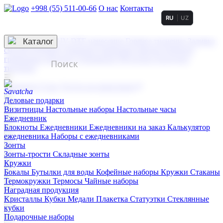
+998 (55) 511-00-66
О нас
Контакты
RU
UZ
Услуги по нанесению
3D гравировка
Каталог
UV DTF нанесение
Горячее тиснение
Заливка
смолой (Doming)
Лазерная гравировка мягкая
Лазерная
гравировка твердая
Сублимация
УФ-печать
Холодное
тиснение
☰
Контакты
О нас
Услуги по нанесению
Деловые подарки
Визитницы
Настольные наборы
Настольные часы
Ежедневник
Блокноты
Ежедневники
Ежедневники на заказ
Калькулятор
ежедневника
Наборы с ежедневниками
Зонты
Зонты-трости
Складные зонты
Кружки
Бокалы
Бутылки для воды
Кофейные наборы
Кружки
Стаканы
Термокружки
Термосы
Чайные наборы
Наградная продукция
Kристаллы
Кубки
Медали
Плакетка
Статуэтки
Стеклянные
кубки
Подарочные наборы