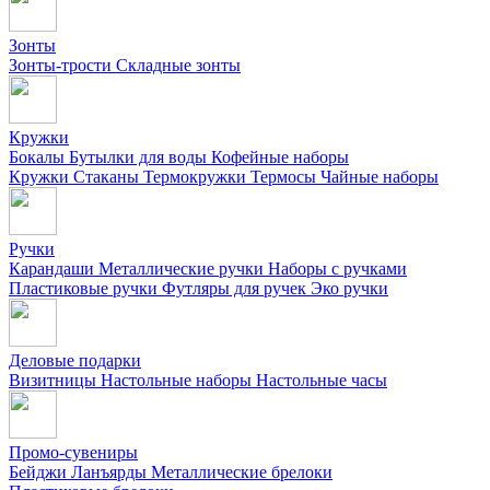
Зонты
Зонты-трости
Складные зонты
Кружки
Бокалы
Бутылки для воды
Кофейные наборы
Кружки
Стаканы
Термокружки
Термосы
Чайные наборы
Ручки
Карандаши
Металлические ручки
Наборы с ручками
Пластиковые ручки
Футляры для ручек
Эко ручки
Деловые подарки
Визитницы
Настольные наборы
Настольные часы
Промо-сувениры
Бейджи
Ланъярды
Металлические брелоки