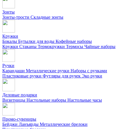
Зонты
Зонты-трости
Складные зонты
Кружки
Бокалы
Бутылки для воды
Кофейные наборы
Кружки
Стаканы
Термокружки
Термосы
Чайные наборы
Ручки
Карандаши
Металлические ручки
Наборы с ручками
Пластиковые ручки
Футляры для ручек
Эко ручки
Деловые подарки
Визитницы
Настольные наборы
Настольные часы
Промо-сувениры
Бейджи
Ланъярды
Металлические брелоки