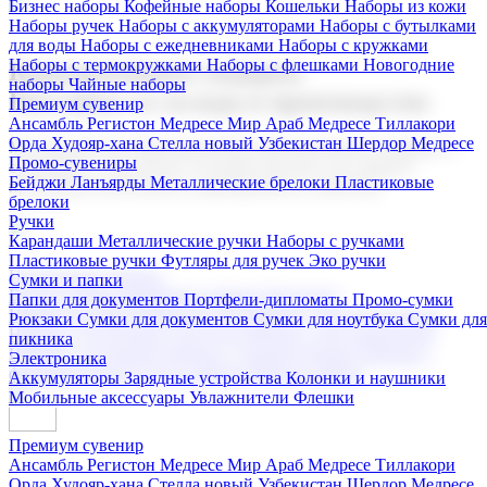
Бизнес наборы
Кофейные наборы
Кошельки
Наборы из кожи
Наборы ручек
Наборы с аккумуляторами
Наборы с бутылками
для воды
Наборы с ежедневниками
Наборы с кружками
Наборы с термокружками
Наборы с флешками
Новогодние
Корпоративные подарки
наборы
Чайные наборы
Поставка со склада и производство
Премиум сувенир
Ансамбль Регистон
Медресе Мир Араб
Медресе Тиллакори
Орда Худояр-хана
Стелла новый Узбекистан
Шердор Медресе
Мы предлагаем широкий выбор корпоративных подарков и
Промо-сувениры
сувениров с логотипом. В нашем каталоге вы найдете
Бейджи
Ланъярды
Металлические брелоки
Пластиковые
продукцию для бизнеса, мероприятия и клиентов.
брелоки
Ручки
Карандаши
Металлические ручки
Наборы с ручками
Пластиковые ручки
Футляры для ручек
Эко ручки
Подарочные наборы
Сумки и папки
Бизнес наборы
Кофейные наборы
Кошельки
Папки для документов
Портфели-дипломаты
Промо-сумки
Наборы из кожи
Наборы ручек
Наборы с аккумуляторами
Рюкзаки
Сумки для документов
Сумки для ноутбука
Сумки для
Наборы с бутылками для воды
Наборы с ежедневниками
пикника
Наборы с кружками
Наборы с термокружками
Наборы с
Электроника
флешками
Новогодние наборы
Чайные наборы
Аккумуляторы
Зарядные устройства
Колонки и наушники
Мобильные аксессуары
Увлажнители
Флешки
Премиум сувенир
Ансамбль Регистон
Медресе Мир Араб
Медресе Тиллакори
Орда Худояр-хана
Стелла новый Узбекистан
Шердор Медресе