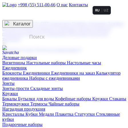
+998 (55) 511-00-66
О нас
Контакты
RU
UZ
Услуги по нанесению
3D гравировка
Каталог
UV DTF нанесение
Горячее тиснение
Заливка
смолой (Doming)
Лазерная гравировка мягкая
Лазерная
гравировка твердая
Сублимация
УФ-печать
Холодное
тиснение
☰
Контакты
О нас
Услуги по нанесению
Деловые подарки
Визитницы
Настольные наборы
Настольные часы
Ежедневник
Блокноты
Ежедневники
Ежедневники на заказ
Калькулятор
ежедневника
Наборы с ежедневниками
Зонты
Зонты-трости
Складные зонты
Кружки
Бокалы
Бутылки для воды
Кофейные наборы
Кружки
Стаканы
Термокружки
Термосы
Чайные наборы
Наградная продукция
Kристаллы
Кубки
Медали
Плакетка
Статуэтки
Стеклянные
кубки
Подарочные наборы