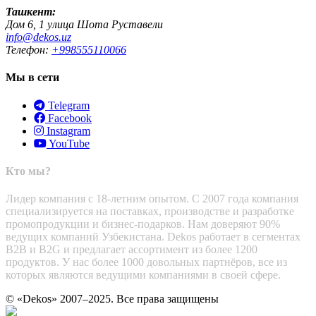
Ташкент:
Дом 6, 1 улица Шота Руставели
info@dekos.uz
Телефон:
+998555110066
Мы в сети
Telegram
Facebook
Instagram
YouTube
Кто мы?
Лидер компания с 18-летним опытом. С 2007 года компания
специализируется на поставках, производстве и разработке
промопродукции и бизнес-подарков. Нам доверяют 90%
ведущих компаний Узбекистана. Dekos работает в сегментах
B2B и B2G и предлагает ассортимент из более 1200
продуктов. У нас более 1000 довольных партнёров, все из
которых являются ведущими компаниями в своей сфере.
© «Dekos» 2007–2025. Все права защищены