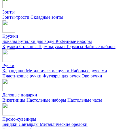
Зонты
Зонты-трости
Складные зонты
Кружки
Бокалы
Бутылки для воды
Кофейные наборы
Кружки
Стаканы
Термокружки
Термосы
Чайные наборы
Ручки
Карандаши
Металлические ручки
Наборы с ручками
Пластиковые ручки
Футляры для ручек
Эко ручки
Деловые подарки
Визитницы
Настольные наборы
Настольные часы
Промо-сувениры
Бейджи
Ланъярды
Металлические брелоки