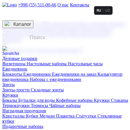
+998 (55) 511-00-66
О нас
Контакты
RU
UZ
Услуги по нанесению
3D гравировка
Каталог
UV DTF нанесение
Горячее тиснение
Заливка
смолой (Doming)
Лазерная гравировка мягкая
Лазерная
гравировка твердая
Сублимация
УФ-печать
Холодное
тиснение
☰
Контакты
О нас
Услуги по нанесению
Деловые подарки
Визитницы
Настольные наборы
Настольные часы
Ежедневник
Блокноты
Ежедневники
Ежедневники на заказ
Калькулятор
ежедневника
Наборы с ежедневниками
Зонты
Зонты-трости
Складные зонты
Кружки
Бокалы
Бутылки для воды
Кофейные наборы
Кружки
Стаканы
Термокружки
Термосы
Чайные наборы
Наградная продукция
Kристаллы
Кубки
Медали
Плакетка
Статуэтки
Стеклянные
кубки
Подарочные наборы