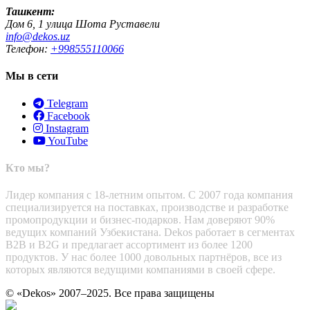
Ташкент:
Дом 6, 1 улица Шота Руставели
info@dekos.uz
Телефон:
+998555110066
Мы в сети
Telegram
Facebook
Instagram
YouTube
Кто мы?
Лидер компания с 18-летним опытом. С 2007 года компания
специализируется на поставках, производстве и разработке
промопродукции и бизнес-подарков. Нам доверяют 90%
ведущих компаний Узбекистана. Dekos работает в сегментах
B2B и B2G и предлагает ассортимент из более 1200
продуктов. У нас более 1000 довольных партнёров, все из
которых являются ведущими компаниями в своей сфере.
© «Dekos» 2007–2025. Все права защищены