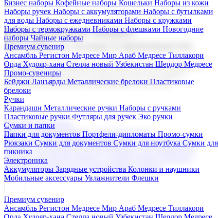
Бизнес наборы
Кофейные наборы
Кошельки
Наборы из кожи
Наборы ручек
Наборы с аккумуляторами
Наборы с бутылками
для воды
Наборы с ежедневниками
Наборы с кружками
Наборы с термокружками
Наборы с флешками
Новогодние
Корпоративные подарки
наборы
Чайные наборы
Поставка со склада и производство
Премиум сувенир
Ансамбль Регистон
Медресе Мир Араб
Медресе Тиллакори
Орда Худояр-хана
Стелла новый Узбекистан
Шердор Медресе
Мы предлагаем широкий выбор корпоративных подарков и
Промо-сувениры
сувениров с логотипом. В нашем каталоге вы найдете
Бейджи
Ланъярды
Металлические брелоки
Пластиковые
продукцию для бизнеса, мероприятия и клиентов.
брелоки
Ручки
Карандаши
Металлические ручки
Наборы с ручками
Пластиковые ручки
Футляры для ручек
Эко ручки
Подарочные наборы
Сумки и папки
Бизнес наборы
Кофейные наборы
Кошельки
Папки для документов
Портфели-дипломаты
Промо-сумки
Наборы из кожи
Наборы ручек
Наборы с аккумуляторами
Рюкзаки
Сумки для документов
Сумки для ноутбука
Сумки для
Наборы с бутылками для воды
Наборы с ежедневниками
пикника
Наборы с кружками
Наборы с термокружками
Наборы с
Электроника
флешками
Новогодние наборы
Чайные наборы
Аккумуляторы
Зарядные устройства
Колонки и наушники
Мобильные аксессуары
Увлажнители
Флешки
Премиум сувенир
Ансамбль Регистон
Медресе Мир Араб
Медресе Тиллакори
Орда Худояр-хана
Стелла новый Узбекистан
Шердор Медресе