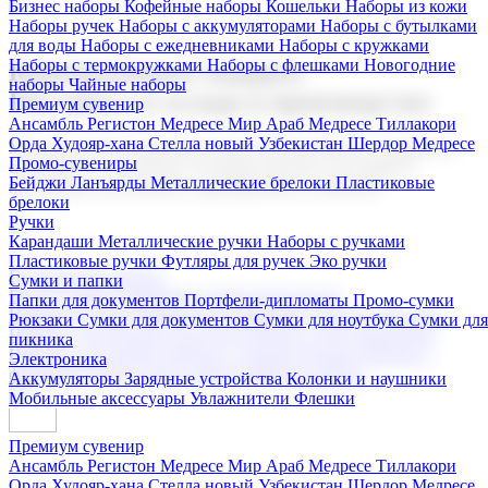
Бизнес наборы
Кофейные наборы
Кошельки
Наборы из кожи
Наборы ручек
Наборы с аккумуляторами
Наборы с бутылками
для воды
Наборы с ежедневниками
Наборы с кружками
Наборы с термокружками
Наборы с флешками
Новогодние
Корпоративные подарки
наборы
Чайные наборы
Поставка со склада и производство
Премиум сувенир
Ансамбль Регистон
Медресе Мир Араб
Медресе Тиллакори
Орда Худояр-хана
Стелла новый Узбекистан
Шердор Медресе
Мы предлагаем широкий выбор корпоративных подарков и
Промо-сувениры
сувениров с логотипом. В нашем каталоге вы найдете
Бейджи
Ланъярды
Металлические брелоки
Пластиковые
продукцию для бизнеса, мероприятия и клиентов.
брелоки
Ручки
Карандаши
Металлические ручки
Наборы с ручками
Пластиковые ручки
Футляры для ручек
Эко ручки
Подарочные наборы
Сумки и папки
Бизнес наборы
Кофейные наборы
Кошельки
Папки для документов
Портфели-дипломаты
Промо-сумки
Наборы из кожи
Наборы ручек
Наборы с аккумуляторами
Рюкзаки
Сумки для документов
Сумки для ноутбука
Сумки для
Наборы с бутылками для воды
Наборы с ежедневниками
пикника
Наборы с кружками
Наборы с термокружками
Наборы с
Электроника
флешками
Новогодние наборы
Чайные наборы
Аккумуляторы
Зарядные устройства
Колонки и наушники
Мобильные аксессуары
Увлажнители
Флешки
Премиум сувенир
Ансамбль Регистон
Медресе Мир Араб
Медресе Тиллакори
Орда Худояр-хана
Стелла новый Узбекистан
Шердор Медресе