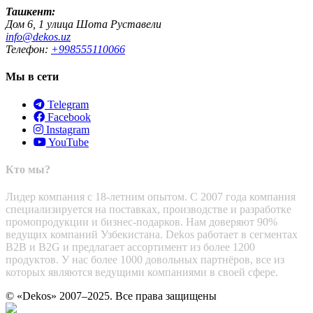
Ташкент:
Дом 6, 1 улица Шота Руставели
info@dekos.uz
Телефон:
+998555110066
Мы в сети
Telegram
Facebook
Instagram
YouTube
Кто мы?
Лидер компания с 18-летним опытом. С 2007 года компания
специализируется на поставках, производстве и разработке
промопродукции и бизнес-подарков. Нам доверяют 90%
ведущих компаний Узбекистана. Dekos работает в сегментах
B2B и B2G и предлагает ассортимент из более 1200
продуктов. У нас более 1000 довольных партнёров, все из
которых являются ведущими компаниями в своей сфере.
© «Dekos» 2007–2025. Все права защищены