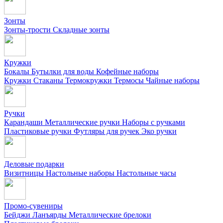
Зонты
Зонты-трости
Складные зонты
Кружки
Бокалы
Бутылки для воды
Кофейные наборы
Кружки
Стаканы
Термокружки
Термосы
Чайные наборы
Ручки
Карандаши
Металлические ручки
Наборы с ручками
Пластиковые ручки
Футляры для ручек
Эко ручки
Деловые подарки
Визитницы
Настольные наборы
Настольные часы
Промо-сувениры
Бейджи
Ланъярды
Металлические брелоки