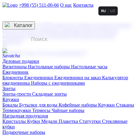
+998 (55) 511-00-66
О нас
Контакты
RU
UZ
Услуги по нанесению
3D гравировка
Каталог
UV DTF нанесение
Горячее тиснение
Заливка
смолой (Doming)
Лазерная гравировка мягкая
Лазерная
гравировка твердая
Сублимация
УФ-печать
Холодное
тиснение
☰
Контакты
О нас
Услуги по нанесению
Деловые подарки
Визитницы
Настольные наборы
Настольные часы
Ежедневник
Блокноты
Ежедневники
Ежедневники на заказ
Калькулятор
ежедневника
Наборы с ежедневниками
Зонты
Зонты-трости
Складные зонты
Кружки
Бокалы
Бутылки для воды
Кофейные наборы
Кружки
Стаканы
Термокружки
Термосы
Чайные наборы
Наградная продукция
Kристаллы
Кубки
Медали
Плакетка
Статуэтки
Стеклянные
кубки
Подарочные наборы