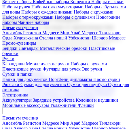
Бизнес наборы
Кофейные наборы
Кошельки
Наборы из кожи
Наборы ручек
Наборы с аккумуляторами
Наборы с бутылками
для воды
Наборы с ежедневниками
Наборы с кружками
Наборы с термокружками
Наборы с флешками
Новогодние
Корпоративные подарки
наборы
Чайные наборы
Поставка со склада и производство
Премиум сувенир
Ансамбль Регистон
Медресе Мир Араб
Медресе Тиллакори
Орда Худояр-хана
Стелла новый Узбекистан
Шердор Медресе
Мы предлагаем широкий выбор корпоративных подарков и
Промо-сувениры
сувениров с логотипом. В нашем каталоге вы найдете
Бейджи
Ланъярды
Металлические брелоки
Пластиковые
продукцию для бизнеса, мероприятия и клиентов.
брелоки
Ручки
Карандаши
Металлические ручки
Наборы с ручками
Пластиковые ручки
Футляры для ручек
Эко ручки
Подарочные наборы
Сумки и папки
Бизнес наборы
Кофейные наборы
Кошельки
Папки для документов
Портфели-дипломаты
Промо-сумки
Наборы из кожи
Наборы ручек
Наборы с аккумуляторами
Рюкзаки
Сумки для документов
Сумки для ноутбука
Сумки для
Наборы с бутылками для воды
Наборы с ежедневниками
пикника
Наборы с кружками
Наборы с термокружками
Наборы с
Электроника
флешками
Новогодние наборы
Чайные наборы
Аккумуляторы
Зарядные устройства
Колонки и наушники
Мобильные аксессуары
Увлажнители
Флешки
Премиум сувенир
Ансамбль Регистон
Медресе Мир Араб
Медресе Тиллакори
Орда Худояр-хана
Стелла новый Узбекистан
Шердор Медресе