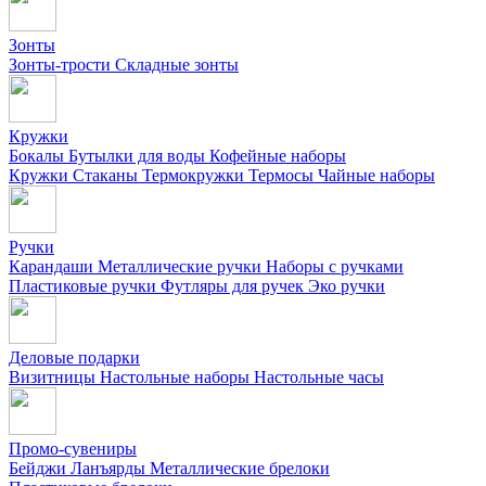
Зонты
Зонты-трости
Складные зонты
Кружки
Бокалы
Бутылки для воды
Кофейные наборы
Кружки
Стаканы
Термокружки
Термосы
Чайные наборы
Ручки
Карандаши
Металлические ручки
Наборы с ручками
Пластиковые ручки
Футляры для ручек
Эко ручки
Деловые подарки
Визитницы
Настольные наборы
Настольные часы
Промо-сувениры
Бейджи
Ланъярды
Металлические брелоки