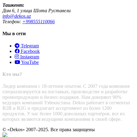
Ташкент:
Дом 6, 1 улица Шота Руставели
info@dekos.uz
Телефон:
+998555110066
Мы в сети
Telegram
Facebook
Instagram
YouTube
Кто мы?
Лидер компания с 18-летним опытом. С 2007 года компания
специализируется на поставках, производстве и разработке
промопродукции и бизнес-подарков. Нам доверяют 90%
ведущих компаний Узбекистана. Dekos работает в сегментах
B2B и B2G и предлагает ассортимент из более 1200
продуктов. У нас более 1000 довольных партнёров, все из
которых являются ведущими компаниями в своей сфере.
© «Dekos» 2007–2025. Все права защищены