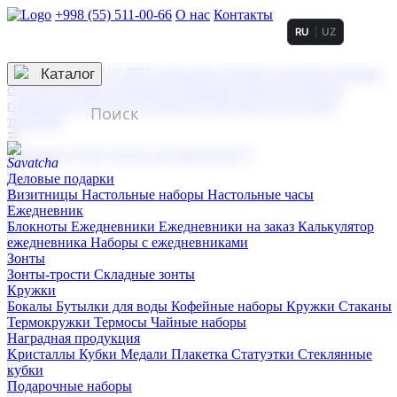
+998 (55) 511-00-66
О нас
Контакты
RU
UZ
Услуги по нанесению
3D гравировка
Каталог
UV DTF нанесение
Горячее тиснение
Заливка
смолой (Doming)
Лазерная гравировка мягкая
Лазерная
гравировка твердая
Сублимация
УФ-печать
Холодное
тиснение
☰
Контакты
О нас
Услуги по нанесению
Деловые подарки
Визитницы
Настольные наборы
Настольные часы
Ежедневник
Блокноты
Ежедневники
Ежедневники на заказ
Калькулятор
ежедневника
Наборы с ежедневниками
Зонты
Зонты-трости
Складные зонты
Кружки
Бокалы
Бутылки для воды
Кофейные наборы
Кружки
Стаканы
Термокружки
Термосы
Чайные наборы
Наградная продукция
Kристаллы
Кубки
Медали
Плакетка
Статуэтки
Стеклянные
кубки
Подарочные наборы