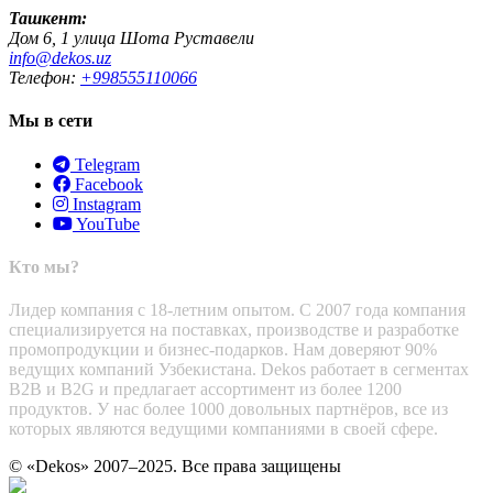
Ташкент:
Дом 6, 1 улица Шота Руставели
info@dekos.uz
Телефон:
+998555110066
Мы в сети
Telegram
Facebook
Instagram
YouTube
Кто мы?
Лидер компания с 18-летним опытом. С 2007 года компания
специализируется на поставках, производстве и разработке
промопродукции и бизнес-подарков. Нам доверяют 90%
ведущих компаний Узбекистана. Dekos работает в сегментах
B2B и B2G и предлагает ассортимент из более 1200
продуктов. У нас более 1000 довольных партнёров, все из
которых являются ведущими компаниями в своей сфере.
© «Dekos» 2007–2025. Все права защищены