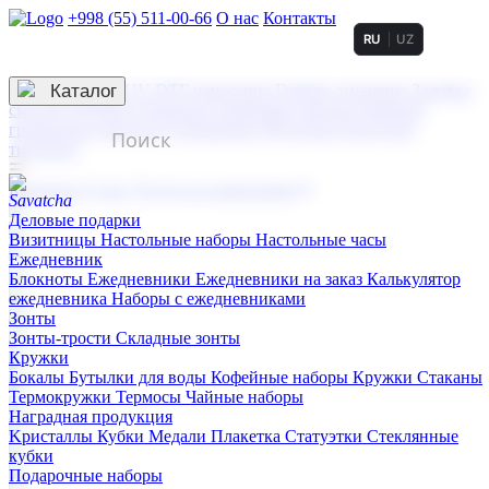
+998 (55) 511-00-66
О нас
Контакты
RU
UZ
Услуги по нанесению
3D гравировка
Каталог
UV DTF нанесение
Горячее тиснение
Заливка
смолой (Doming)
Лазерная гравировка мягкая
Лазерная
гравировка твердая
Сублимация
УФ-печать
Холодное
тиснение
☰
Контакты
О нас
Услуги по нанесению
Деловые подарки
Визитницы
Настольные наборы
Настольные часы
Ежедневник
Блокноты
Ежедневники
Ежедневники на заказ
Калькулятор
ежедневника
Наборы с ежедневниками
Зонты
Зонты-трости
Складные зонты
Кружки
Бокалы
Бутылки для воды
Кофейные наборы
Кружки
Стаканы
Термокружки
Термосы
Чайные наборы
Наградная продукция
Kристаллы
Кубки
Медали
Плакетка
Статуэтки
Стеклянные
кубки
Подарочные наборы