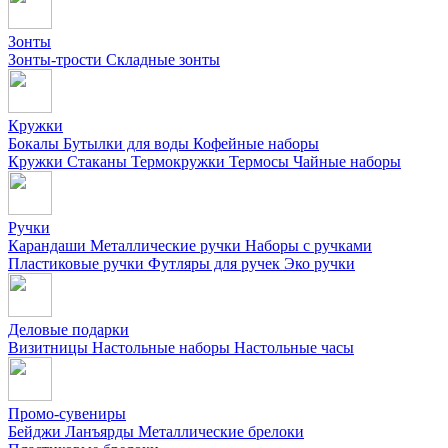
Зонты
Зонты-трости
Складные зонты
Кружки
Бокалы
Бутылки для воды
Кофейные наборы
Кружки
Стаканы
Термокружки
Термосы
Чайные наборы
Ручки
Карандаши
Металлические ручки
Наборы с ручками
Пластиковые ручки
Футляры для ручек
Эко ручки
Деловые подарки
Визитницы
Настольные наборы
Настольные часы
Промо-сувениры
Бейджи
Ланъярды
Металлические брелоки