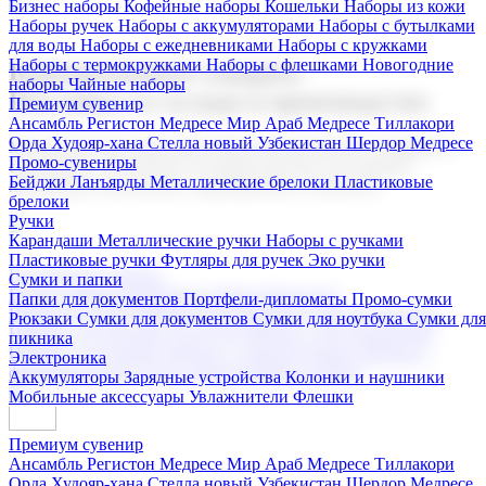
Бизнес наборы
Кофейные наборы
Кошельки
Наборы из кожи
Наборы ручек
Наборы с аккумуляторами
Наборы с бутылками
для воды
Наборы с ежедневниками
Наборы с кружками
Наборы с термокружками
Наборы с флешками
Новогодние
Корпоративные подарки
наборы
Чайные наборы
Поставка со склада и производство
Премиум сувенир
Ансамбль Регистон
Медресе Мир Араб
Медресе Тиллакори
Орда Худояр-хана
Стелла новый Узбекистан
Шердор Медресе
Мы предлагаем широкий выбор корпоративных подарков и
Промо-сувениры
сувениров с логотипом. В нашем каталоге вы найдете
Бейджи
Ланъярды
Металлические брелоки
Пластиковые
продукцию для бизнеса, мероприятия и клиентов.
брелоки
Ручки
Карандаши
Металлические ручки
Наборы с ручками
Пластиковые ручки
Футляры для ручек
Эко ручки
Подарочные наборы
Сумки и папки
Бизнес наборы
Кофейные наборы
Кошельки
Папки для документов
Портфели-дипломаты
Промо-сумки
Наборы из кожи
Наборы ручек
Наборы с аккумуляторами
Рюкзаки
Сумки для документов
Сумки для ноутбука
Сумки для
Наборы с бутылками для воды
Наборы с ежедневниками
пикника
Наборы с кружками
Наборы с термокружками
Наборы с
Электроника
флешками
Новогодние наборы
Чайные наборы
Аккумуляторы
Зарядные устройства
Колонки и наушники
Мобильные аксессуары
Увлажнители
Флешки
Премиум сувенир
Ансамбль Регистон
Медресе Мир Араб
Медресе Тиллакори
Орда Худояр-хана
Стелла новый Узбекистан
Шердор Медресе