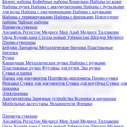
Бизнес наборы
Кофейные наборы
Кошельки
Наборы из кожи
Наборы ручек
Наборы с аккумуляторами
Наборы с бутылками
для воды
Наборы с ежедневниками
Наборы с кружками
Наборы с термокружками
Наборы с флешками
Новогодние
Корпоративные подарки
наборы
Чайные наборы
Поставка со склада и производство
Премиум сувенир
Ансамбль Регистон
Медресе Мир Араб
Медресе Тиллакори
Орда Худояр-хана
Стелла новый Узбекистан
Шердор Медресе
Мы предлагаем широкий выбор корпоративных подарков и
Промо-сувениры
сувениров с логотипом. В нашем каталоге вы найдете
Бейджи
Ланъярды
Металлические брелоки
Пластиковые
продукцию для бизнеса, мероприятия и клиентов.
брелоки
Ручки
Карандаши
Металлические ручки
Наборы с ручками
Пластиковые ручки
Футляры для ручек
Эко ручки
Подарочные наборы
Сумки и папки
Бизнес наборы
Кофейные наборы
Кошельки
Папки для документов
Портфели-дипломаты
Промо-сумки
Наборы из кожи
Наборы ручек
Наборы с аккумуляторами
Рюкзаки
Сумки для документов
Сумки для ноутбука
Сумки для
Наборы с бутылками для воды
Наборы с ежедневниками
пикника
Наборы с кружками
Наборы с термокружками
Наборы с
Электроника
флешками
Новогодние наборы
Чайные наборы
Аккумуляторы
Зарядные устройства
Колонки и наушники
Мобильные аксессуары
Увлажнители
Флешки
Премиум сувенир
Ансамбль Регистон
Медресе Мир Араб
Медресе Тиллакори
Орда Худояр-хана
Стелла новый Узбекистан
Шердор Медресе