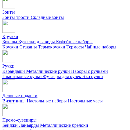
Зонты
Зонты-трости
Складные зонты
Кружки
Бокалы
Бутылки для воды
Кофейные наборы
Кружки
Стаканы
Термокружки
Термосы
Чайные наборы
Ручки
Карандаши
Металлические ручки
Наборы с ручками
Пластиковые ручки
Футляры для ручек
Эко ручки
Деловые подарки
Визитницы
Настольные наборы
Настольные часы
Промо-сувениры
Бейджи
Ланъярды
Металлические брелоки