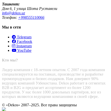
Ташкент:
Дом 6, 1 улица Шота Руставели
info@dekos.uz
Телефон:
+998555110066
Мы в сети
Telegram
Facebook
Instagram
YouTube
Кто мы?
Лидер компания с 18-летним опытом. С 2007 года компания
специализируется на поставках, производстве и разработке
промопродукции и бизнес-подарков. Нам доверяют 90%
ведущих компаний Узбекистана. Dekos работает в сегментах
B2B и B2G и предлагает ассортимент из более 1200
продуктов. У нас более 1000 довольных партнёров, все из
которых являются ведущими компаниями в своей сфере.
© «Dekos» 2007–2025. Все права защищены