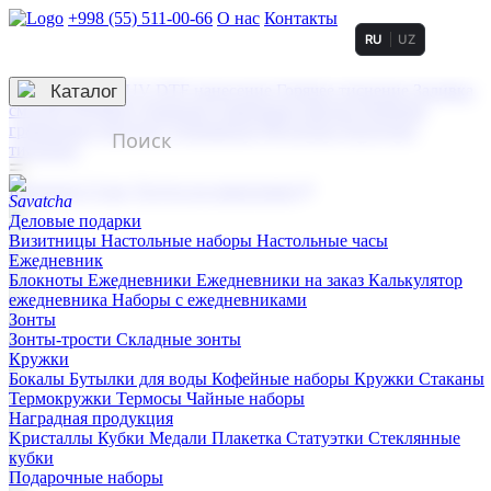
+998 (55) 511-00-66
О нас
Контакты
RU
UZ
Услуги по нанесению
3D гравировка
Каталог
UV DTF нанесение
Горячее тиснение
Заливка
смолой (Doming)
Лазерная гравировка мягкая
Лазерная
гравировка твердая
Сублимация
УФ-печать
Холодное
тиснение
☰
Контакты
О нас
Услуги по нанесению
Деловые подарки
Визитницы
Настольные наборы
Настольные часы
Ежедневник
Блокноты
Ежедневники
Ежедневники на заказ
Калькулятор
ежедневника
Наборы с ежедневниками
Зонты
Зонты-трости
Складные зонты
Кружки
Бокалы
Бутылки для воды
Кофейные наборы
Кружки
Стаканы
Термокружки
Термосы
Чайные наборы
Наградная продукция
Kристаллы
Кубки
Медали
Плакетка
Статуэтки
Стеклянные
кубки
Подарочные наборы