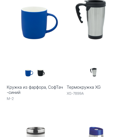
Кружка из фарфора, СофТач
Термокружка XG
-синий
XG-7899A
M-2