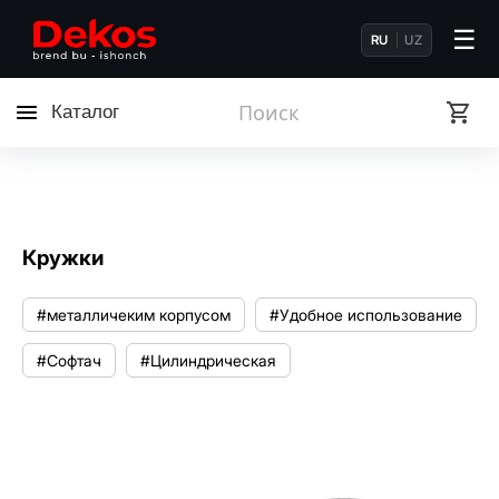
☰
RU
UZ
Каталог
Кружки
#металличеким корпусом
#Удобное использование
#Софтач
#Цилиндрическая