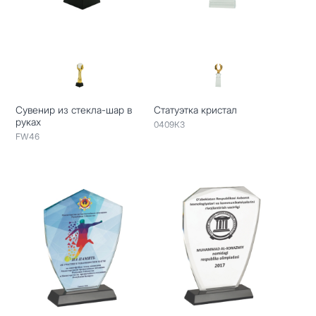
Сувенир из стекла-шар в
Статуэтка кристал
руках
0409КЗ
FW46