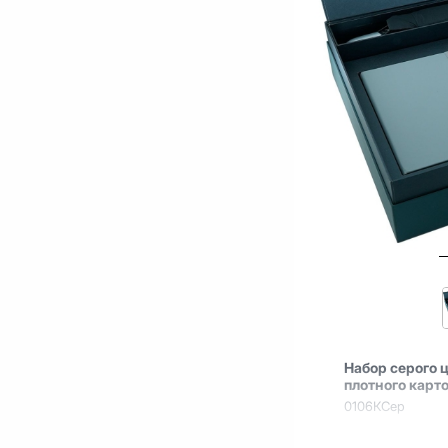
Набор серого 
плотного карт
0106КСер