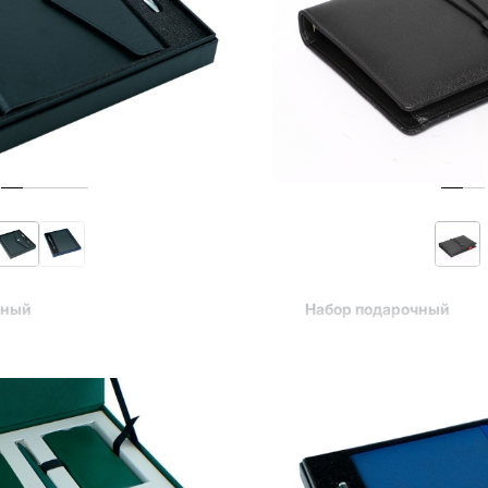
чный
Набор подарочный