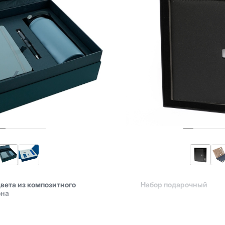
цвета из композитного
Набор подарочный
она