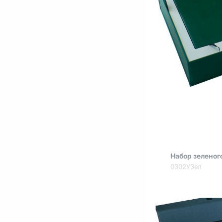
Набор зеленог
0302УЗел