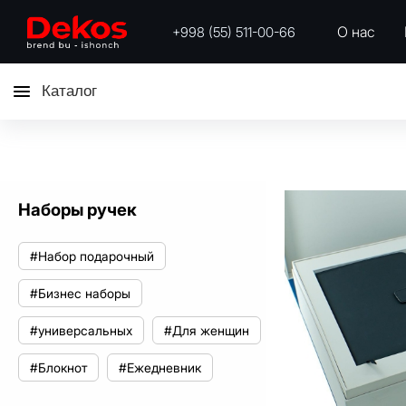
О нас
+998 (55) 511-00-66
Каталог
Наборы ручек
#Набор подарочный
#Бизнес наборы
#универсальных
#Для женщин
#Блокнот
#Ежедневник