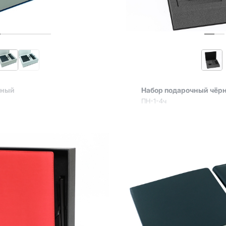
чный
Набор подарочный чёр
ПН-1-4ч