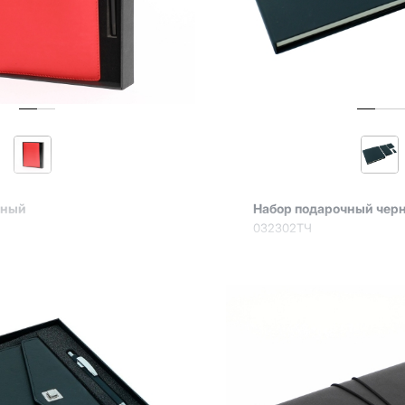
чный
Набор подарочный чер
032302ТЧ