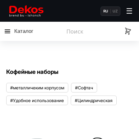
☰
RU
UZ
Каталог
Кофейные наборы
#металличеким корпусом
#Софтач
#Удобное использование
#Цилиндрическая