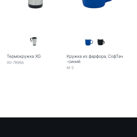
Термокружка XG
Кружка из фарфора, СофТач
-синий
XG-7899A
M-2