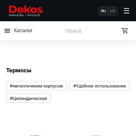
☰
RU
UZ
Каталог
Термосы
#металличеким корпусом
#Удобное использование
#Цилиндрическая