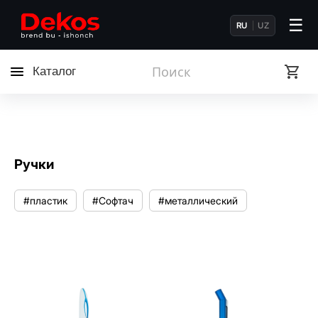
☰
RU
UZ
Каталог
Ручки
#пластик
#Софтач
#металлический