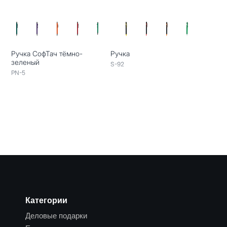
Ручка СофТач тёмно-
Ручка
зеленый
S-92
PN-5
Категории
Деловые подарки