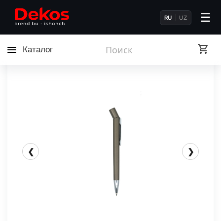
☰
RU
UZ
Каталог
❮
❯