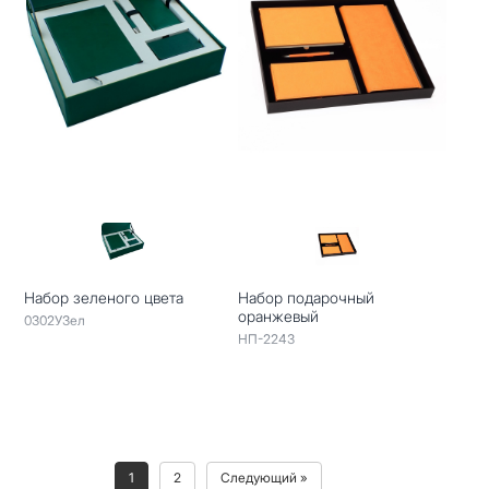
Набор зеленого цвета
Набор подарочный
оранжевый
0302УЗел
НП-2243
1
2
Следующий »