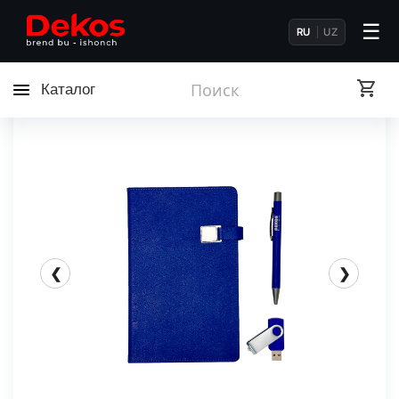
☰
RU
UZ
Каталог
❮
❯