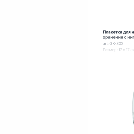
Плакетка для 
хранения с ин
art: GK-802
Размер: 17 х 17 с