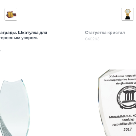
награды. Шкатулка для
Статуэтка кристал
тересным узором.
0402КЗ
м.