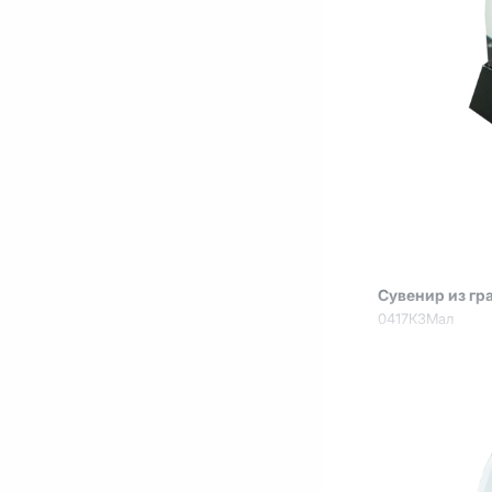
Сувенир из гр
0417КЗМал