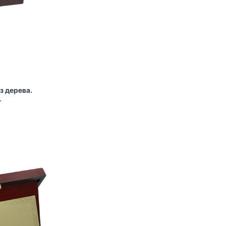
з дерева.
.