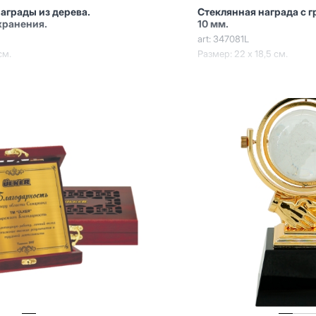
награды из дерева.
Стеклянная награда с 
хранения.
10 мм.
art: 347081L
см.
Размер: 22 х 18,5 см.