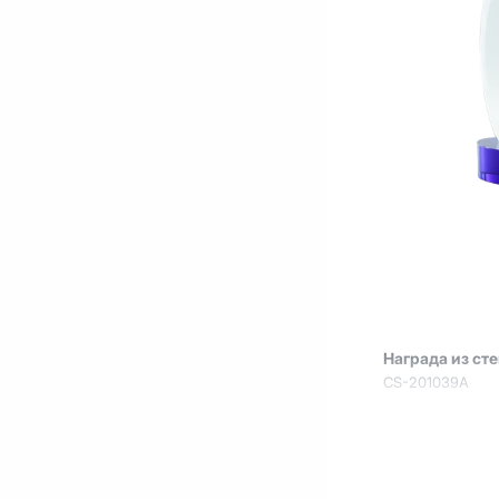
Награда из ст
CS-201039A