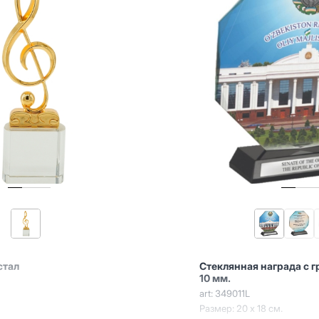
стал
Стеклянная награда с 
10 мм.
art: 349011L
Размер: 20 х 18 см.