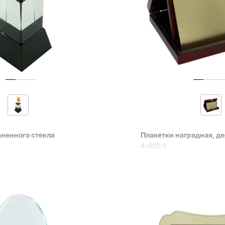
аненного стекла
Плакетки наградная, д
A-022-1