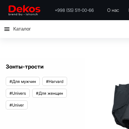
О нас
+998 (55) 511-00-66
Каталог
Зонты-трости
#Для мужчин
#Harvard
#Univers
#Для женщин
#Univer