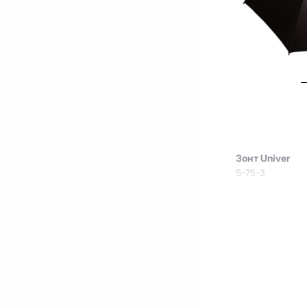
Зонт Univer
S-75-3