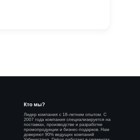
Кто мы?
Лидер компания с 18-летним опытом. С
2007 года компания специализируется на
поставках, производстве и разработке
промопродукции и бизнес-подарков. Нам
доверяют 90% ведущих компаний
Узбекистана. Dekos работает в сегментах