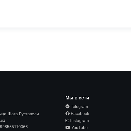
ы
Мы в сети
Telegram
Facebook
лица Шота Руставели
.uz
Instagram
998555110066
YouTube