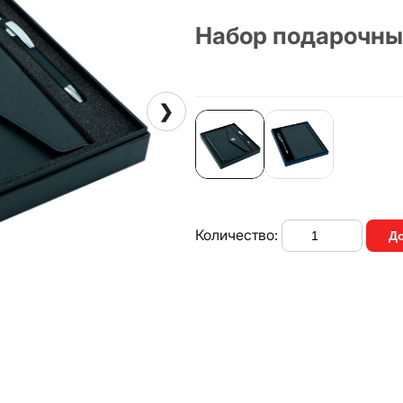
Набор подарочн
❯
Количество:
До