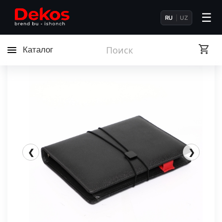
☰
RU
UZ
Каталог
❮
❯