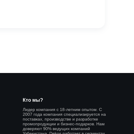
Кто мы?
Лидер компания с 18-летним опытом. С
2007 года компания специализируется на
поставках, производстве и разработке
промопродукции и бизнес-подарков. Нам
доверяют 90% ведущих компаний
Узбекистана. Dekos работает в сегментах