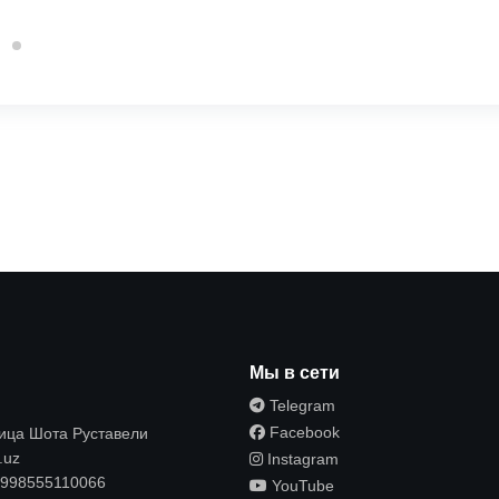
ы
Мы в сети
Telegram
Facebook
лица Шота Руставели
.uz
Instagram
998555110066
YouTube