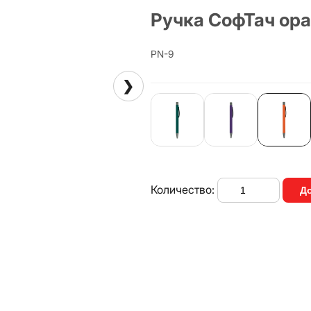
Ручка СофТач ор
PN-9
❯
Количество:
До